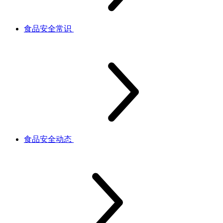
食品安全常识
食品安全动态