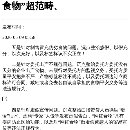
食物”超范畴、
发布时间：
2026-05-09 05:58
五是针对制售冒充伪劣食物问题。沉点整治掺假、以假充
分、以次充好，以及标签标识不实正在！
二是针对委托出产不规范问题。沉点整治委托方委托没有
天分的企业出产食物、未履行对受托方的监视义务，受托方质
量平安把关不严、产物标签标注不规范，以及委托两边订立商
标许可合同、减轻或者免去各自该当承担的食物平安义务等违
法违规行为。
四是针对虚假宣传问题。沉点整治曲播带货人员操纵“暗
语”话术、虚构“专家”人设等发布虚假告白，“网红食物”具有
疾病防止医治功能，以及对“网红食物”做虚假或惹人的贸易宣
传等违法违规行为。