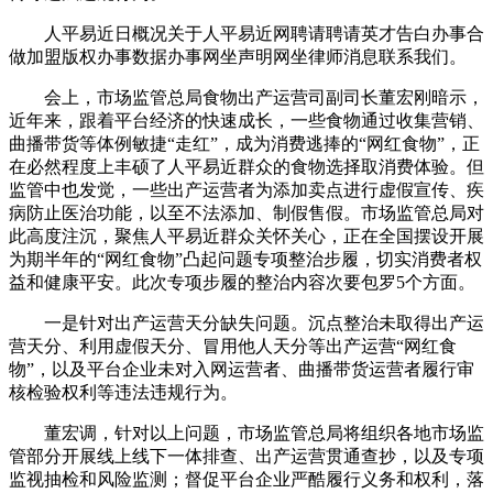
人平易近日概况关于人平易近网聘请聘请英才告白办事合
做加盟版权办事数据办事网坐声明网坐律师消息联系我们。
会上，市场监管总局食物出产运营司副司长董宏刚暗示，
近年来，跟着平台经济的快速成长，一些食物通过收集营销、
曲播带货等体例敏捷“走红”，成为消费逃捧的“网红食物”，正
在必然程度上丰硕了人平易近群众的食物选择取消费体验。但
监管中也发觉，一些出产运营者为添加卖点进行虚假宣传、疾
病防止医治功能，以至不法添加、制假售假。市场监管总局对
此高度注沉，聚焦人平易近群众关怀关心，正在全国摆设开展
为期半年的“网红食物”凸起问题专项整治步履，切实消费者权
益和健康平安。此次专项步履的整治内容次要包罗5个方面。
一是针对出产运营天分缺失问题。沉点整治未取得出产运
营天分、利用虚假天分、冒用他人天分等出产运营“网红食
物”，以及平台企业未对入网运营者、曲播带货运营者履行审
核检验权利等违法违规行为。
董宏调，针对以上问题，市场监管总局将组织各地市场监
管部分开展线上线下一体排查、出产运营贯通查抄，以及专项
监视抽检和风险监测；督促平台企业严酷履行义务和权利，落