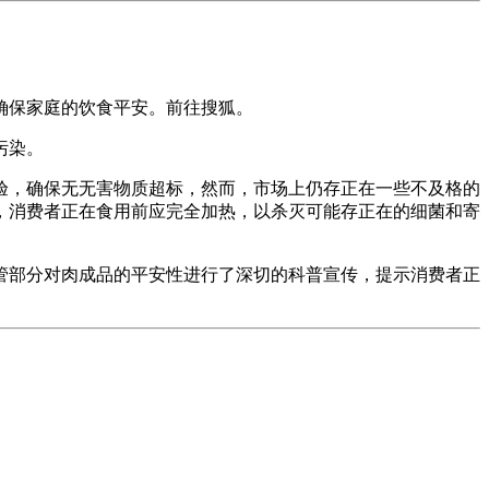
确保家庭的饮食平安。前往搜狐。
污染。
，确保无无害物质超标，然而，市场上仍存正在一些不及格的
，消费者正在食用前应完全加热，以杀灭可能存正在的细菌和寄
部分对肉成品的平安性进行了深切的科普宣传，提示消费者正