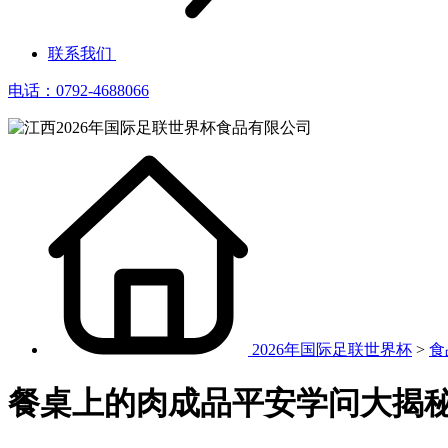
联系我们
电话：0792-4688066
2026年国际足联世界杯
>
食
餐桌上的肉成品平安学问大揭