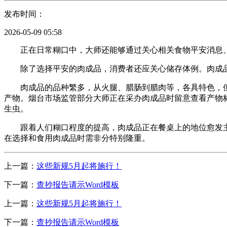
发布时间：
2026-05-09 05:58
正在日常糊口中，大师还能够通过关心相关食物平安消息、
除了选择平安的肉成品，消费者还应关心储存体例。肉成品
肉成品的品种繁多，从火腿、腊肠到腊肉等，各具特色，但
产物。烟台市场监管部分大师正在采办肉成品时留意查看产物
生虫。
跟着人们糊口程度的提高，肉成品正在餐桌上的地位愈发主
在选择和食用肉成品时需非分特别隆重。
上一篇：
这些新规5月起将施行！
下一篇：
查抄报告请示Word模板
上一篇：
这些新规5月起将施行！
下一篇：
查抄报告请示Word模板