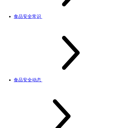
食品安全常识
食品安全动态