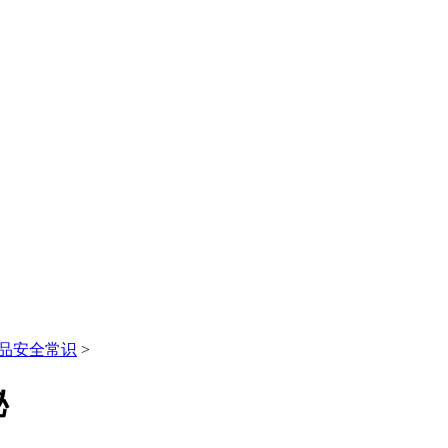
品安全常识
>
秘