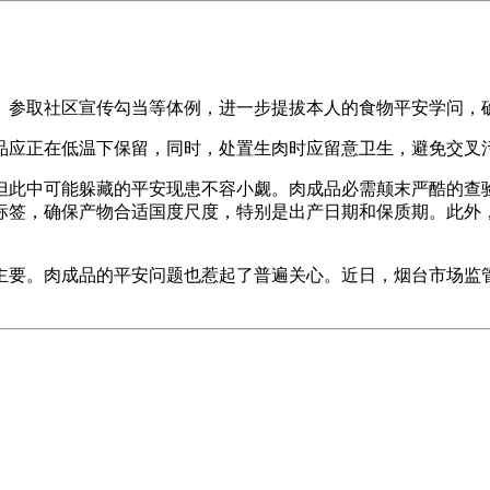
参取社区宣传勾当等体例，进一步提拔本人的食物平安学问，
应正在低温下保留，同时，处置生肉时应留意卫生，避免交叉
此中可能躲藏的平安现患不容小觑。肉成品必需颠末严酷的查验
标签，确保产物合适国度尺度，特别是出产日期和保质期。此外
要。肉成品的平安问题也惹起了普遍关心。近日，烟台市场监管