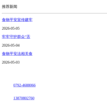
推荐新闻
食物平安宣传建牢
2026-05-05
牢牢守护群众“舌
2026-05-04
食物平安法相关食
2026-05-03
座机：
0792-4688066
电话：
13870802760