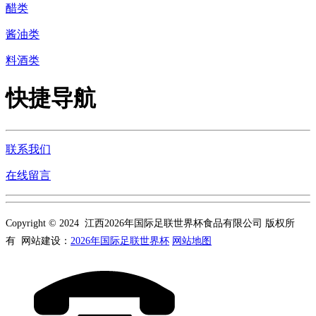
醋类
酱油类
料酒类
快捷导航
联系我们
在线留言
Copyright © 2024 江西2026年国际足联世界杯食品有限公司 版权所
有 网站建设：
2026年国际足联世界杯
网站地图