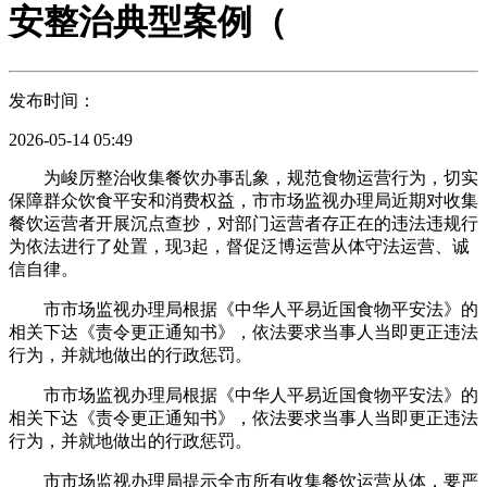
安整治典型案例（
发布时间：
2026-05-14 05:49
为峻厉整治收集餐饮办事乱象，规范食物运营行为，切实
保障群众饮食平安和消费权益，市市场监视办理局近期对收集
餐饮运营者开展沉点查抄，对部门运营者存正在的违法违规行
为依法进行了处置，现3起，督促泛博运营从体守法运营、诚
信自律。
市市场监视办理局根据《中华人平易近国食物平安法》的
相关下达《责令更正通知书》，依法要求当事人当即更正违法
行为，并就地做出的行政惩罚。
市市场监视办理局根据《中华人平易近国食物平安法》的
相关下达《责令更正通知书》，依法要求当事人当即更正违法
行为，并就地做出的行政惩罚。
市市场监视办理局提示全市所有收集餐饮运营从体，要严