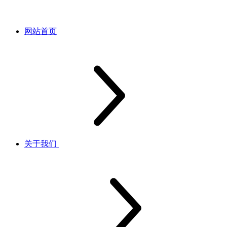
网站首页
关于我们