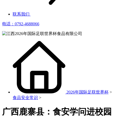
联系我们
电话：0792-4688066
2026年国际足联世界杯
>
食品安全常识
>
广西鹿寨县：食安学问进校园