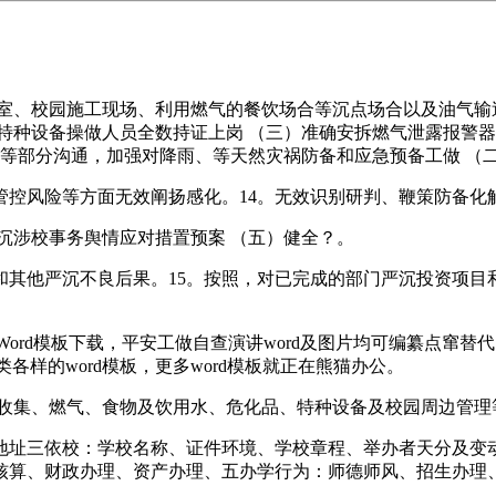
、校园施工现场、利用燃气的餐饮场合等沉点场合以及油气输
特种设备操做人员全数持证上岗 （三）准确安拆燃气泄露报警
理等部分沟通，加强对降雨、等天然灾祸防备和应急预备工做 （
风险等方面无效阐扬感化。14。无效识别研判、鞭策防备化
涉校事务舆情应对措置预案 （五）健全？。
他严沉不良后果。15。按照，对已完成的部门严沉投资项目
ord模板下载，平安工做自查演讲word及图片均可编纂点窜
各类各样的word模板，更多word模板就正在熊猫办公。
收集、燃气、食物及饮用水、危化品、特种设备及校园周边管理
址三依校：学校名称、证件环境、学校章程、举办者天分及变动
核算、财政办理、资产办理、五办学行为：师德师风、招生办理