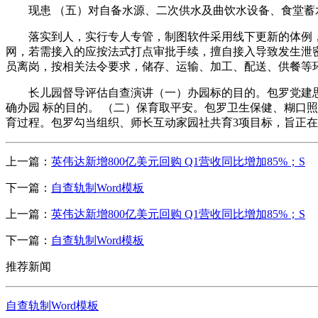
现患 （五）对自备水源、二次供水及曲饮水设备、食堂蓄水
落实到人，实行专人专管，制图软件采用线下更新的体例，避
网，若需接入的应按法式打点审批手续，擅自接入导致发生泄
员离岗，按相关法令要求，储存、运输、加工、配送、供餐等
长儿园督导评估自查演讲（一）办园标的目的。包罗党建思政
确办园 标的目的。 （二）保育取平安。包罗卫生保健、糊口
育过程。包罗勾当组织、师长互动家园社共育3项目标，旨正
上一篇：
英伟达新增800亿美元回购 Q1营收同比增加85%；S
下一篇：
自查轨制Word模板
上一篇：
英伟达新增800亿美元回购 Q1营收同比增加85%；S
下一篇：
自查轨制Word模板
推荐新闻
自查轨制Word模板