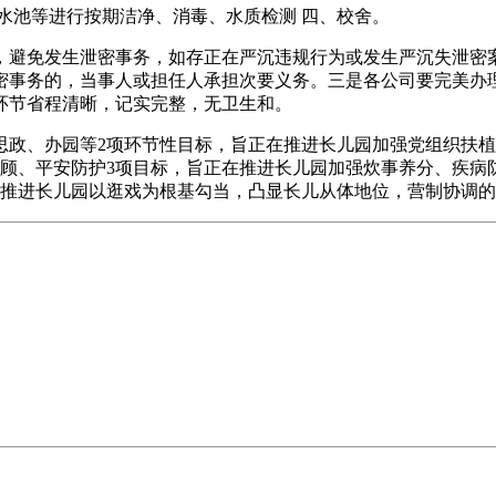
池等进行按期洁净、消毒、水质检测 四、校舍。
免发生泄密事务，如存正在严沉违规行为或发生严沉失泄密案
密事务的，当事人或担任人承担次要义务。三是各公司要完美办
环节省程清晰，记实完整，无卫生和。
、办园等2项环节性目标，旨正在推进长儿园加强党组织扶植
照顾、平安防护3项目标，旨正在推进长儿园加强炊事养分、疾病
在推进长儿园以逛戏为根基勾当，凸显长儿从体地位，营制协调