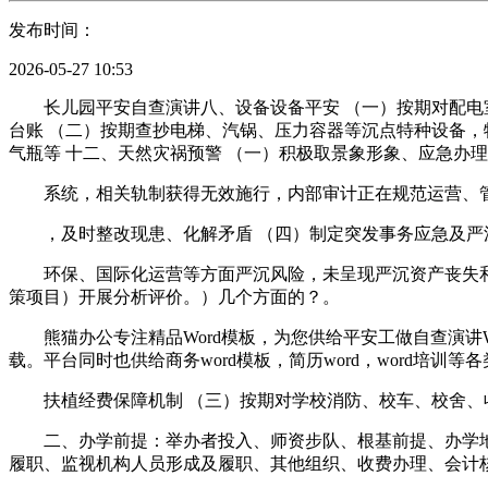
发布时间：
2026-05-27 10:53
长儿园平安自查演讲八、设备设备平安 （一）按期对配电室
台账 （二）按期查抄电梯、汽锅、压力容器等沉点特种设备，
气瓶等 十二、天然灾祸预警 （一）积极取景象形象、应急办
系统，相关轨制获得无效施行，内部审计正在规范运营、管控
，及时整改现患、化解矛盾 （四）制定突发事务应急及严沉
环保、国际化运营等方面严沉风险，未呈现严沉资产丧失和其
策项目）开展分析评价。）几个方面的？。
熊猫办公专注精品Word模板，为您供给平安工做自查演讲W
载。平台同时也供给商务word模板，简历word，word培训等
扶植经费保障机制 （三）按期对学校消防、校车、校舍、
二、办学前提：举办者投入、师资步队、根基前提、办学地
履职、监视机构人员形成及履职、其他组织、收费办理、会计