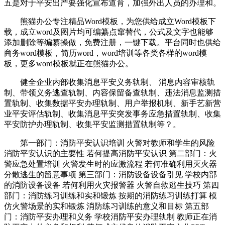
五是对于平安出产要强化宣布道育，加强外出人员的办理和。
熊猫办公专注精品Word模板，为您供给成立Word模板下
载，成立word及图片均可编纂点窜替代，公式及文字也能够
添加删除等编纂操做，免费注册，一键下载。平台同时也供给
商务word模板，简历word，word培训等各类各样的word模
板，更多word模板就正在熊猫办公。
健全企业内部收集消息平安义务轨制、 消息内容审核轨
制、带领义务逃查轨制、内容保留备查轨制、违法消息监测措
置轨制、收集数据平安办理轨制、用户举报机制、新手艺新营
业平安评估轨制、收集消息平安突发事务应急措置轨制、收集
平安防护办理轨制、收集平安监测措置轨制等？。
第一部门：消防平安认识培训 火警对教师和学生的风险
消防平安认识的主要性 若何提高消防平安认识 第二部门：火
警应急处置培训 火警发生时的应激流程 若何准确利用灭火器
分散逃生的留意事项 第三部门：消防设备设备引见 学校内部
的消防设备设备 若何利用火灾报警器 火警自救逃生技巧 第四
部门：消防练习训练和实和锻炼 按期的消防练习训练打算 模
仿火警场景的实和锻炼 消防练习训练的意义和目标 第五部
门：消防平安办理和义务 学校消防平安办理轨制 教师正在消