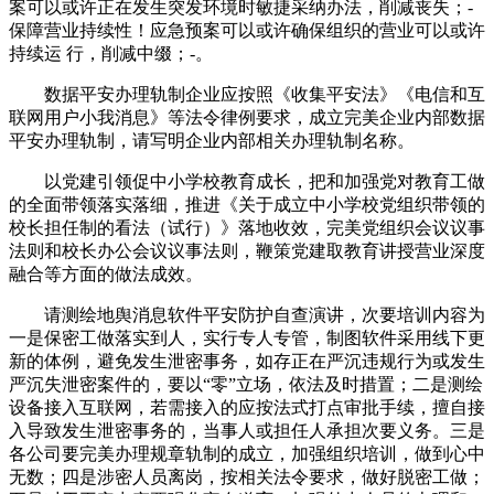
案可以或许正在发生突发环境时敏捷采纳办法，削减丧失；-
保障营业持续性！应急预案可以或许确保组织的营业可以或许
持续运 行，削减中缀；-。
数据平安办理轨制企业应按照《收集平安法》《电信和互
联网用户小我消息》等法令律例要求，成立完美企业内部数据
平安办理轨制，请写明企业内部相关办理轨制名称。
以党建引领促中小学校教育成长，把和加强党对教育工做
的全面带领落实落细，推进《关于成立中小学校党组织带领的
校长担任制的看法（试行）》落地收效，完美党组织会议议事
法则和校长办公会议议事法则，鞭策党建取教育讲授营业深度
融合等方面的做法成效。
请测绘地舆消息软件平安防护自查演讲，次要培训内容为
一是保密工做落实到人，实行专人专管，制图软件采用线下更
新的体例，避免发生泄密事务，如存正在严沉违规行为或发生
严沉失泄密案件的，要以“零”立场，依法及时措置；二是测绘
设备接入互联网，若需接入的应按法式打点审批手续，擅自接
入导致发生泄密事务的，当事人或担任人承担次要义务。三是
各公司要完美办理规章轨制的成立，加强组织培训，做到心中
无数；四是涉密人员离岗，按相关法令要求，做好脱密工做；