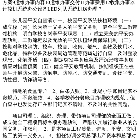
方案9运维办事内容10运维办事交付11办事费用12收集办事器
计较机系统办公设备LED列队系统机房办理？。
长儿园平安自查演讲一、校园平安系统扶植环境 （一）
成立校（园）长为第一义务人的平安义务制，健全平安工做带
领机构，明白学校各岗亭平安职责 （二）成立完美的平安办
理轨制、工做流程以及无效的平安扶植经费保障机制 （三）
按期对学校消防、校车、校舍、收集、燃气、食物及饮用水、
危化品、特种设备及校园周边管理等范畴进行自查，及时整改
现患、化解矛盾 （四）制定突发事务应急及严沉涉校事务舆
情应对措置预案 （五）健全平安教育机制。按期组织正在校
师生开展防火警、防触电、防溺水、防交通变乱、食物平安、
防性侵、防诈骗等各。
特地的食堂专户，2、白条入账、3、北堤小学账目记实不
敷规范、不敷细致。4、各学校养分餐账目办理较为规范，但
自查中也发觉存正在部门记实不清晰、不及时的共性问题。
项目司理 1、组织、办理、带领项目司理部的全面工做，
成立健全工程项目标各项办理轨制，严酷认实履行取业从的合
同义务、和权利。 2、是本项目工程质量、进度、平安、文明
施工的第一义务人。 3、担任协调公司总部出产资本和总部对