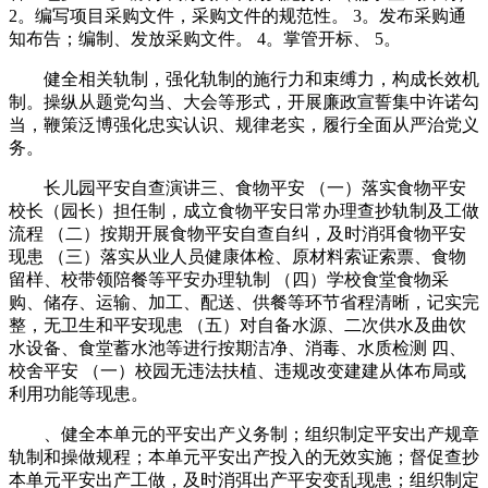
2。编写项目采购文件，采购文件的规范性。 3。发布采购通
知布告；编制、发放采购文件。 4。掌管开标、 5。
健全相关轨制，强化轨制的施行力和束缚力，构成长效机
制。操纵从题党勾当、大会等形式，开展廉政宣誓集中许诺勾
当，鞭策泛博强化忠实认识、规律老实，履行全面从严治党义
务。
长儿园平安自查演讲三、食物平安 （一）落实食物平安
校长（园长）担任制，成立食物平安日常办理查抄轨制及工做
流程 （二）按期开展食物平安自查自纠，及时消弭食物平安
现患 （三）落实从业人员健康体检、原材料索证索票、食物
留样、校带领陪餐等平安办理轨制 （四）学校食堂食物采
购、储存、运输、加工、配送、供餐等环节省程清晰，记实完
整，无卫生和平安现患 （五）对自备水源、二次供水及曲饮
水设备、食堂蓄水池等进行按期洁净、消毒、水质检测 四、
校舍平安 （一）校园无违法扶植、违规改变建建从体布局或
利用功能等现患。
、健全本单元的平安出产义务制；组织制定平安出产规章
轨制和操做规程；本单元平安出产投入的无效实施；督促查抄
本单元平安出产工做，及时消弭出产平安变乱现患；组织制定