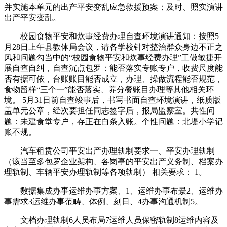
并实施本单元的出产平安变乱应急救援预案；及时、照实演讲
出产平安变乱。
校园食物平安和炊事经费办理自查环境演讲通知：按照5
月28日上午县教体局会议，请各学校针对整治群众身边不正之
风和问题勾当中的“校园食物平安和炊事经费办理”工做敏捷开
展自查自纠，自查沉点包罗：能否落实专账专户，收费尺度能
否有据可依，台账账目能否成立，办理、操做流程能否规范，
食物留样“三个一”能否落实、养分餐账目办理等其他相关环
境。 5月31日前自查竣事后，书写书面自查环境演讲，纸质版
盖单元公章，经次要担任同志签字后，报局监察室。共性问
题：未建食堂专户，存正在白条入账。个性问题：北堤小学记
账不规。
汽车租赁公司平安出产办理轨制要求一、平安办理轨制
（该当至多包罗企业架构、各岗亭的平安出产义务制、档案办
理轨制、车辆平安办理轨制等各项轨制） 相关要求： 1。
数据集成办事运维办事方案、1、运维办事布景2、运维办
事需求3运维办事范畴、体例、刻日、4办事沟通机制5。
文档办理轨制6人员布局7运维人员保密轨制8运维内容及