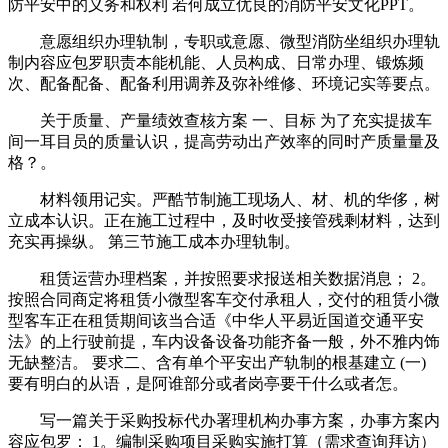
防平安中的义务和权利 若何成立优良的消防平安文化PPT。
意愿组织办理轨制，专职或意愿、微型消防坐组织办理轨
制内容应包罗职责本能机能、人员构成、日常办理、锻炼频
次、配备配备、配备利用调养及弥补维修、环境记实等要点。
关于质量、产量绩效查核方案 一、目标 为了充实提拔车
间一耳目员的质量认识，提高劳动出产效率的同时产质量量及
格？。
材料领用记实。严酷节制施工现场人、材、机的华侈，树
立成本认识。正在施工过程中，及时收受接管残剩材料，达到
充实再操纵。 第三节施工成本办理轨制。
租赁运营办理档案，并按照要求报送相关数据消息； 2。
按照合同商定将租赁小微型客车交付承租人，交付的租赁小微
型客车正在租赁期间该当合适《中华人平易近国道交通平安
法》的上行驶前提，车内设备设备功能齐备一般，外不雅内饰
无缺整洁。 要求二、含有单个平安出产轨制的根基建立 (一)
要有明白的从语，是阿谁部分或者岗亭要干什么或者怎。
写一篇关于采购投标代办署理机构办事方案，办事方案内
容应包罗： 1。编制采购项目采购实施打算（需求查询拜访）