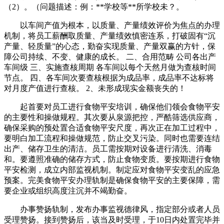
（2）。（问题描述：例：**学校等**所学校未？。
以车间产值为根本，以质量、产量绩效评价为焦点的办理
机制，将员工薪酬取质量、产量绩效慎密连系，打破固有“沉
产量、轻质量”的心态，勤奋实现质量、产量双赢的方针，保
障公司持续、不变、健康的成长。 二、合用范畴 公司各出产
车间级 三、实施查核周期 各车间以每个天然月做为查核时间
节点。 四、各车间次要查核根据为成品率，成品率不达标将
对月度产值进行查核。 2、未形成现实金额丧失的！
起首要对员工进行食物平安培训，确保他们领会食物平安
的主要性和操做规程。其次要从泉源把控，严酷筛选供应商，
确保采购的预处置合适食物平安尺度，再次正在加工过程中，
要明白加工流程和操做规范，防止交叉污染。同时也需要连结
出产、储存卫生的清洁。员工需按期对设备进行清洗、消毒
和。要遵照准确的储存方式，防止食物变质。要按期进行食物
平安检测，成立内部监视机制。制定应对食物平安变乱的应急
预案。完美食物平安办理轨制是确保食物平安的主要保障，需
要企业或组织高度注沉并不竭勤奋。
办事赞扬轨制，发布办事监视德律风，指定部分或者人员
受理赞扬。接到赞扬后，该当及时受理，于10日内处置完毕并