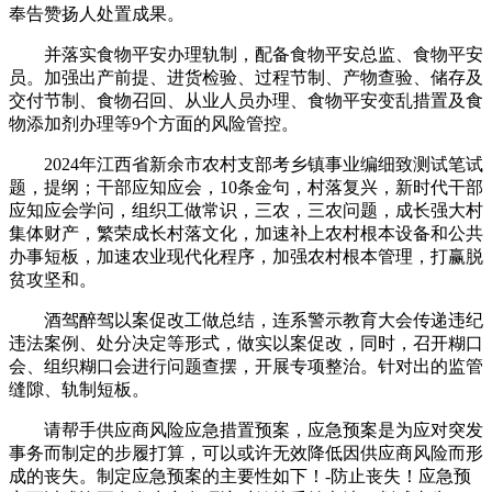
奉告赞扬人处置成果。
并落实食物平安办理轨制，配备食物平安总监、食物平安
员。加强出产前提、进货检验、过程节制、产物查验、储存及
交付节制、食物召回、从业人员办理、食物平安变乱措置及食
物添加剂办理等9个方面的风险管控。
2024年江西省新余市农村支部考乡镇事业编细致测试笔试
题，提纲；干部应知应会，10条金句，村落复兴，新时代干部
应知应会学问，组织工做常识，三农，三农问题，成长强大村
集体财产，繁荣成长村落文化，加速补上农村根本设备和公共
办事短板，加速农业现代化程序，加强农村根本管理，打赢脱
贫攻坚和。
酒驾醉驾以案促改工做总结，连系警示教育大会传递违纪
违法案例、处分决定等形式，做实以案促改，同时，召开糊口
会、组织糊口会进行问题查摆，开展专项整治。针对出的监管
缝隙、轨制短板。
请帮手供应商风险应急措置预案，应急预案是为应对突发
事务而制定的步履打算，可以或许无效降低因供应商风险而形
成的丧失。制定应急预案的主要性如下！-防止丧失！应急预