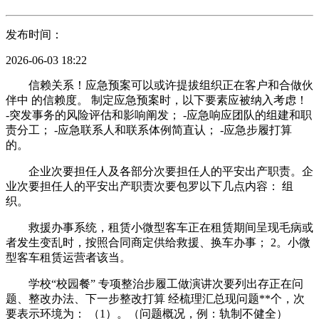
发布时间：
2026-06-03 18:22
信赖关系！应急预案可以或许提拔组织正在客户和合做伙
伴中 的信赖度。 制定应急预案时，以下要素应被纳入考虑！
-突发事务的风险评估和影响阐发； -应急响应团队的组建和职
责分工； -应急联系人和联系体例简直认； -应急步履打算
的。
企业次要担任人及各部分次要担任人的平安出产职责。企
业次要担任人的平安出产职责次要包罗以下几点内容： 组
织。
救援办事系统，租赁小微型客车正在租赁期间呈现毛病或
者发生变乱时，按照合同商定供给救援、换车办事； 2。小微
型客车租赁运营者该当。
学校“校园餐” 专项整治步履工做演讲次要列出存正在问
题、整改办法、下一步整改打算 经梳理汇总现问题**个，次
要表示环境为： （1）。（问题概况，例：轨制不健全）