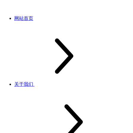
网站首页
关于我们