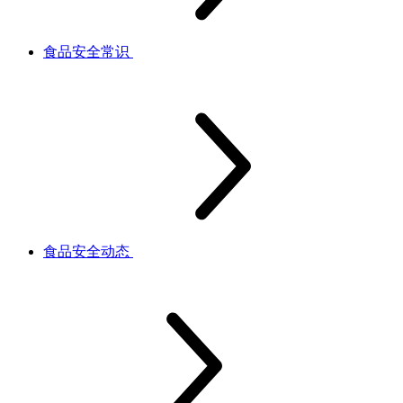
食品安全常识
食品安全动态