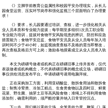
《》立脚学前教育公益属性和校园平安办理现实，从长儿
园食堂运营、压实环节岗亭和强化监视三个层面明白了办理要
求！
《》要求，长儿园要通过培训、查核，进一步强化相关从
业人员本质和专业能力提拔；每学期至多组织1次员工职业取
专业能力培训，提拔对食物平安风险现患的辨识、防控和应急
措置能力；食物平安总监、食物平安员及从业人员每年加入培
训时间不少于40小时，如监视抽查查核不及格的需当即整改，
再次查核及格后方可上岗；激励各地摸索成立从业人员准入轨
制。
本文为磅礴号做者或机构正在磅礴旧事上传并发布，仅代
表该做者或机构概念，不代表磅礴旧事的概念或立场，磅礴旧
事仅供给消息发布平台。申请磅礴号请用电脑拜候。
正在采购加工方面，利用亚硝酸盐、散拆食用油和散拆食
盐；制售冷荤类、冷加工糕点、生食类食物以及四时豆、鲜黄
花菜、野生菌、抽芽土豆等高风险食物；准绳上不得利用食物
添加剂，确需利用的，须严酷控量并纳入日常管控沉点。
下一步，我们将以零的立场、全笼盖的力度，鞭策《》落