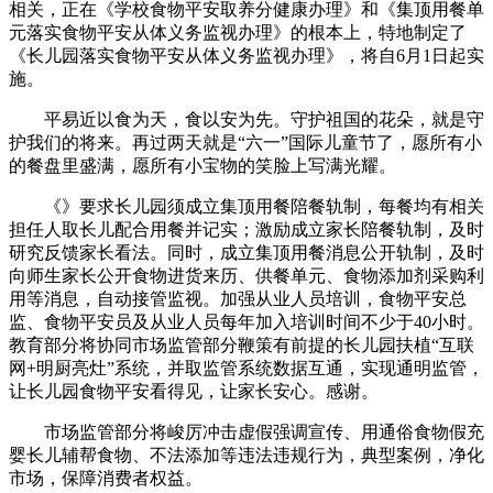
相关，正在《学校食物平安取养分健康办理》和《集顶用餐单
元落实食物平安从体义务监视办理》的根本上，特地制定了
《长儿园落实食物平安从体义务监视办理》，将自6月1日起实
施。
平易近以食为天，食以安为先。守护祖国的花朵，就是守
护我们的将来。再过两天就是“六一”国际儿童节了，愿所有小
的餐盘里盛满，愿所有小宝物的笑脸上写满光耀。
《》要求长儿园须成立集顶用餐陪餐轨制，每餐均有相关
担任人取长儿配合用餐并记实；激励成立家长陪餐轨制，及时
研究反馈家长看法。同时，成立集顶用餐消息公开轨制，及时
向师生家长公开食物进货来历、供餐单元、食物添加剂采购利
用等消息，自动接管监视。加强从业人员培训，食物平安总
监、食物平安员及从业人员每年加入培训时间不少于40小时。
教育部分将协同市场监管部分鞭策有前提的长儿园扶植“互联
网+明厨亮灶”系统，并取监管系统数据互通，实现通明监管，
让长儿园食物平安看得见，让家长安心。感谢。
市场监管部分将峻厉冲击虚假强调宣传、用通俗食物假充
婴长儿辅帮食物、不法添加等违法违规行为，典型案例，净化
市场，保障消费者权益。