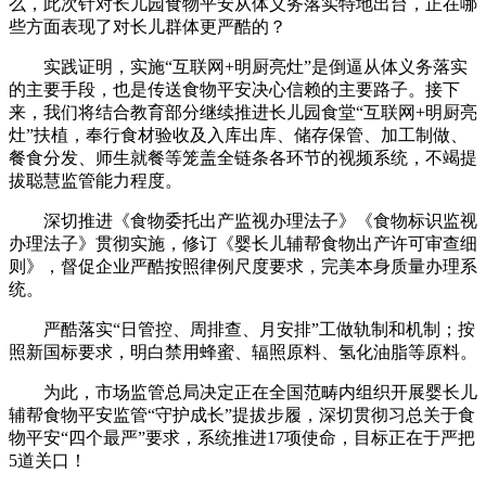
么，此次针对长儿园食物平安从体义务落实特地出台，正在哪
些方面表现了对长儿群体更严酷的？
实践证明，实施“互联网+明厨亮灶”是倒逼从体义务落实
的主要手段，也是传送食物平安决心信赖的主要路子。接下
来，我们将结合教育部分继续推进长儿园食堂“互联网+明厨亮
灶”扶植，奉行食材验收及入库出库、储存保管、加工制做、
餐食分发、师生就餐等笼盖全链条各环节的视频系统，不竭提
拔聪慧监管能力程度。
深切推进《食物委托出产监视办理法子》《食物标识监视
办理法子》贯彻实施，修订《婴长儿辅帮食物出产许可审查细
则》，督促企业严酷按照律例尺度要求，完美本身质量办理系
统。
严酷落实“日管控、周排查、月安排”工做轨制和机制；按
照新国标要求，明白禁用蜂蜜、辐照原料、氢化油脂等原料。
为此，市场监管总局决定正在全国范畴内组织开展婴长儿
辅帮食物平安监管“守护成长”提拔步履，深切贯彻习总关于食
物平安“四个最严”要求，系统推进17项使命，目标正在于严把
5道关口！