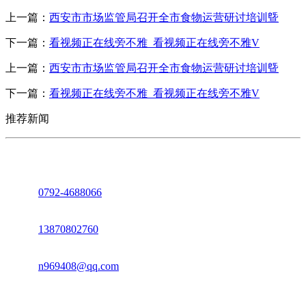
上一篇：
西安市市场监管局召开全市食物运营研讨培训曁
下一篇：
看视频正在线旁不雅_看视频正在线旁不雅V
上一篇：
西安市市场监管局召开全市食物运营研讨培训曁
下一篇：
看视频正在线旁不雅_看视频正在线旁不雅V
推荐新闻
座机：
0792-4688066
电话：
13870802760
邮箱：
n969408@qq.com
地址：江西省德安县高新技术产业园(宝塔工业园)高新路93号