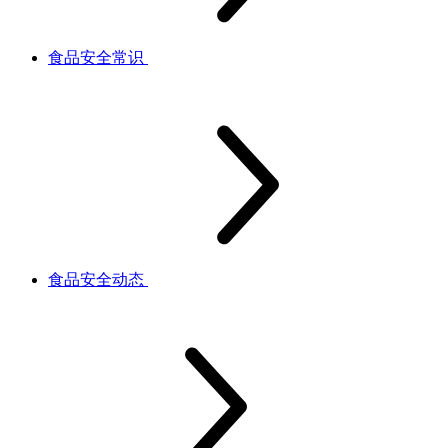
食品安全常识
食品安全动态