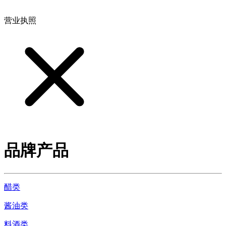
营业执照
品牌产品
醋类
酱油类
料酒类