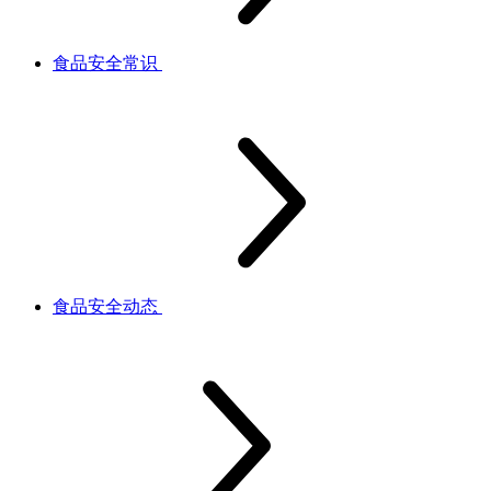
食品安全常识
食品安全动态