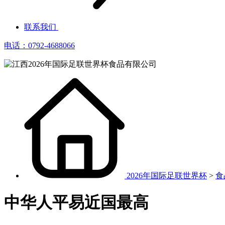
联系我们
电话：0792-4688066
2026年国际足联世界杯
>
食
中华人平易近国最高