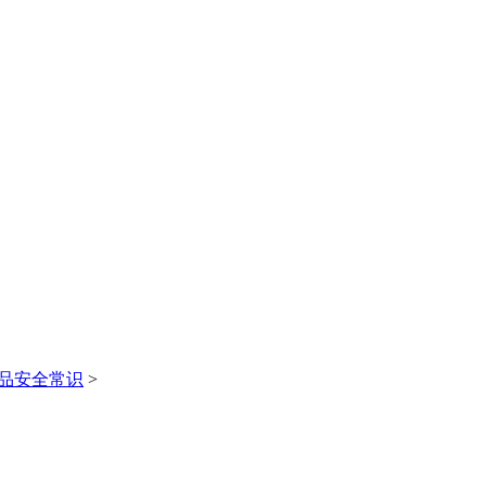
品安全常识
>