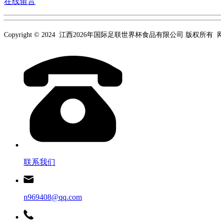
在线留言
Copyright © 2024 江西2026年国际足联世界杯食品有限公司 版权所有
联系我们
n969408@qq.com