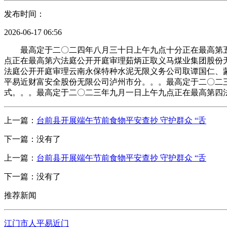
发布时间：
2026-06-17 06:56
最高定于二〇二四年八月三十日上午九点十分正在最高第五
点正在最高第六法庭公开开庭审理茹炳正取义马煤业集团股份
法庭公开开庭审理云南永保特种水泥无限义务公司取谭国仁、
平易近财富安全股份无限公司泸州市分。。。最高定于二〇二
式。。。最高定于二〇二三年九月一日上午九点正在最高第四法
上一篇：
台前县开展端午节前食物平安查抄 守护群众 “舌
下一篇：没有了
上一篇：
台前县开展端午节前食物平安查抄 守护群众 “舌
下一篇：没有了
推荐新闻
江门市人平易近门