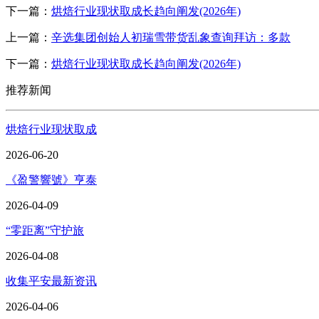
下一篇：
烘焙行业现状取成长趋向阐发(2026年)
上一篇：
辛选集团创始人初瑞雪带货乱象查询拜访：多款
下一篇：
烘焙行业现状取成长趋向阐发(2026年)
推荐新闻
烘焙行业现状取成
2026-06-20
《盈警響號》亨泰
2026-04-09
“零距离”守护旅
2026-04-08
收集平安最新资讯
2026-04-06