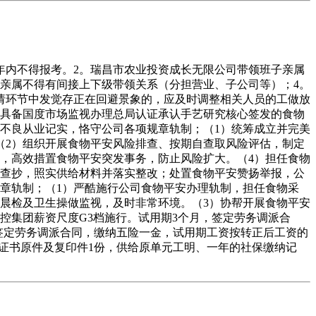
内不得报考。2。瑞昌市农业投资成长无限公司带领班子亲属
亲属不得有间接上下级带领关系（分担营业、子公司等）；4。
请环节中发觉存正在回避景象的，应及时调整相关人员的工做放
。具备国度市场监视办理总局认证承认手艺研究核心签发的食物
不良从业记实，恪守公司各项规章轨制；（1）统筹成立并完美
（2）组织开展食物平安风险排查、按期自查取风险评估，制定
，高效措置食物平安突发事务，防止风险扩大。（4）担任食物
分查抄，照实供给材料并落实整改；处置食物平安赞扬举报，公
章轨制；（1）严酷施行公司食物平安办理轨制，担任食物采
晨检及卫生操做监视，及时非常环境。（3）协帮开展食物平安
控集团薪资尺度G3档施行。试用期3个月，签定劳务调派合
，签定劳务调派合同，缴纳五险一金，试用期工资按转正后工资的
历证书原件及复印件1份，供给原单元工明、一年的社保缴纳记