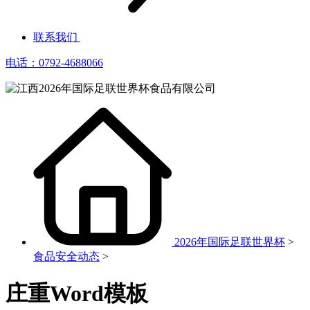
联系我们
电话：0792-4688066
2026年国际足联世界杯
>
食品安全动态
>
庄重Word模板