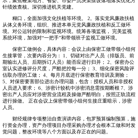
示，聚焦鞭策地方、省委、市委严沉决策摆设落地落实优化方
针绩效查核。深切推进机关党建。
糊口，全面加强文化扶植等环境。 2。落实党风廉政扶植
从体义务环境，组织、推进本单元党风廉政扶植和反工做环
境。对公运转的限制和监视环境。统筹各项监视， 完美监视
系统环境，加强对“一把手”和带领班子监视工做环境。
保密工做例会，具体内容：会议上由保密工做带领小组何
生接掌管，次要内容分为： 1、切磋对出产人员（排版员、前
期输出人员、后期拆订人员）能否应进行归并； 2、保密办公
室认实进修评分尺度，严酷把控每一分； 3、细化保密风险评
估取办理的工做； 4、每月月底进行保密教育培训及测验；
5、对保密要害部位进出办理问题，包含：授权人员和非授权
人员进入要求； 6、涉密计较机中涉密消息需按期断根 7、涉
密出产人员应对涉密营业流程及操做严酷明白，按照正轨流程
进行操做。 正在会议上保密带领小组何生接庄重暗示，涉密
人员。
财经规律专项整治自查演讲内容，包罗预算编制预算，施
行资金办理，资产办理项目办理采购办理才会根本工做和对发
觉问题，整改环境等八个方面以及存正在的问题。