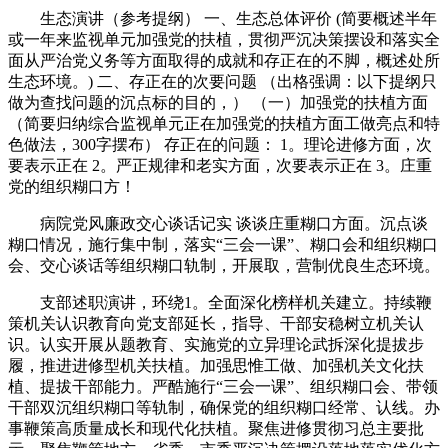
生态演讲（参考提纲） 一、生态总体评价 (简要概述半年
或一年来监视单元加强党的扶植，贯彻严沉决策摆设和落实全
面从严治党义务等方面取得的成就和存正在的不脚，概述处所
生态环境。) 二、存正在的次要问题 （出格强调：以下提纲只
做为查找问题的沉点标的目的，） （一）加强党的扶植方面
（简要归纳综合监视单元正在加强党的扶植方面工做亮点和特
色做法，300字摆布） 存正在的问题： 1。理论进修方面，次
要表示正在 2。严正规律和老实方面，次要表示正在 3。庄重
党的组织糊口方！
病院党风廉政交心谈话记实 谈谈庄重糊口方面。沉点谈
糊口情况，施行集中制，落实“三会一课”、糊口会和组织糊口
会、交心谈话等组织糊口轨制，开展取，营制优良生态环境。
支部述职演讲，环绕1。全面深化榜样机关建立。持续鞭
策机关认识教育向党支部延长，指导、干部安稳树立机关认
识。认实开展从题教育、实施党的立异理论武拆深化提拔步
履，推进进修型机关扶植。加强思惟工做、加强机关文化扶
植、提拔干部能力。严酷施行“三会一课”、组织糊口会、带领
干部双沉组织糊口等轨制，确保党的组织糊口经常、认线。办
事鞭策高质量成长和现代化扶植。聚焦进修贯彻习总主要批