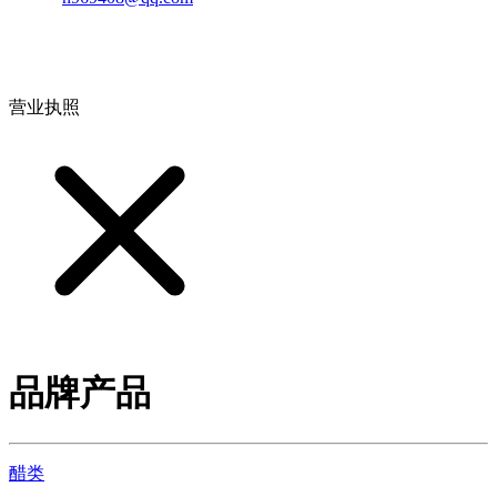
地址：江西省德安县高新技术产业园(宝塔工业园)高新路93号
营业执照
品牌产品
醋类