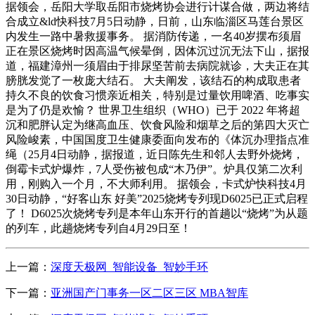
据领会，岳阳大学取岳阳市烧烤协会进行计谋合做，两边将结
合成立&ld快科技7月5日动静，日前，山东临淄区马莲台景区
内发生一路中暑救援事务。 据消防传递，一名40岁摆布须眉
正在景区烧烤时因高温气候晕倒，因体沉过沉无法下山，据报
道，福建漳州一须眉由于排尿坚苦前去病院就诊，大夫正在其
膀胱发觉了一枚庞大结石。 大夫阐发，该结石的构成取患者
持久不良的饮食习惯亲近相关，特别是过量饮用啤酒、吃事实
是为了仍是欢愉？ 世界卫生组织（WHO）已于 2022 年将超
沉和肥胖认定为继高血压、饮食风险和烟草之后的第四大灭亡
风险峻素，中国国度卫生健康委面向发布的《体沉办理指点准
绳（25月4日动静，据报道，近日陈先生和邻人去野外烧烤，
倒霉卡式炉爆炸，7人受伤被包成“木乃伊”。炉具仅第二次利
用，刚购入一个月，不大师利用。 据领会，卡式炉快科技4月
30日动静，“好客山东 好美”2025烧烤专列现D6025已正式启程
了！ D6025次烧烤专列是本年山东开行的首趟以“烧烤”为从题
的列车，此趟烧烤专列自4月29日至！
上一篇：
深度天极网_智能设备_智妙手环
下一篇：
亚洲国产门事务一区二区三区 MBA智库