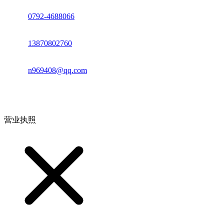
座机：
0792-4688066
电话：
13870802760
邮箱：
n969408@qq.com
地址：江西省德安县高新技术产业园(宝塔工业园)高新路93号
营业执照