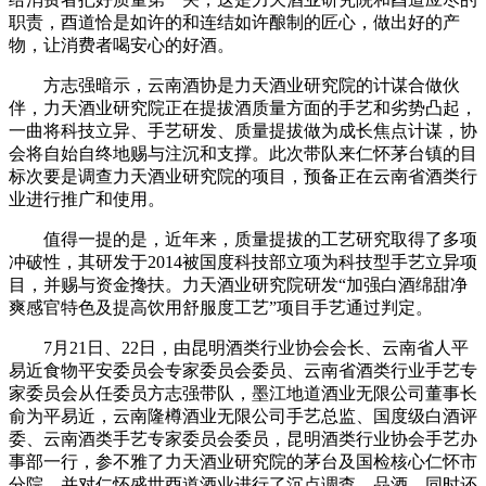
职责，酉道恰是如许的和连结如许酿制的匠心，做出好的产
物，让消费者喝安心的好酒。
方志强暗示，云南酒协是力天酒业研究院的计谋合做伙
伴，力天酒业研究院正在提拔酒质量方面的手艺和劣势凸起，
一曲将科技立异、手艺研发、质量提拔做为成长焦点计谋，协
会将自始自终地赐与注沉和支撑。此次带队来仁怀茅台镇的目
标次要是调查力天酒业研究院的项目，预备正在云南省酒类行
业进行推广和使用。
值得一提的是，近年来，质量提拔的工艺研究取得了多项
冲破性，其研发于2014被国度科技部立项为科技型手艺立异项
目，并赐与资金搀扶。力天酒业研究院研发“加强白酒绵甜净
爽感官特色及提高饮用舒服度工艺”项目手艺通过判定。
7月21日、22日，由昆明酒类行业协会会长、云南省人平
易近食物平安委员会专家委员会委员、云南省酒类行业手艺专
家委员会从任委员方志强带队，墨江地道酒业无限公司董事长
俞为平易近，云南隆樽酒业无限公司手艺总监、国度级白酒评
委、云南酒类手艺专家委员会委员，昆明酒类行业协会手艺办
事部一行，参不雅了力天酒业研究院的茅台及国检核心仁怀市
分院，并对仁怀盛世酉道酒业进行了沉点调查、品酒、同时还