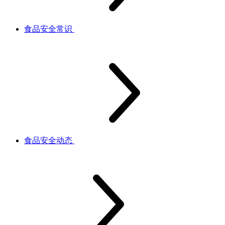
食品安全常识
食品安全动态