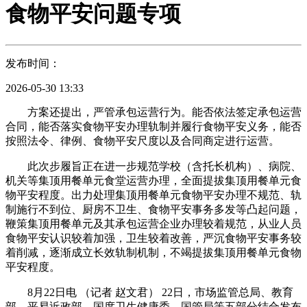
食物平安问题专项
发布时间：
2026-05-30 13:33
方案还提出，严管承包运营行为。能否依法签定承包运营
合同，能否落实食物平安办理轨制并履行食物平安义务，能否
按照法令、律例、食物平安尺度以及合同商定进行运营。
此次步履旨正在进一步规范学校（含托长机构）、病院、
机关等集顶用餐单元食堂运营办理，全面提拔集顶用餐单元食
物平安程度。出力处理集顶用餐单元食物平安办理不规范、轨
制施行不到位、厨房不卫生、食物平安事务多发等凸起问题，
鞭策集顶用餐单元及其承包运营企业办理较着规范，从业人员
食物平安认识较着加强，卫生较着改善，严沉食物平安事务较
着削减，逐渐成立长效轨制机制，不竭提拔集顶用餐单元食物
平安程度。
8月22日电 （记者 赵文君） 22日，市场监管总局、教育
部、平易近政部、国度卫生健康委、国管局等五部分结合发布