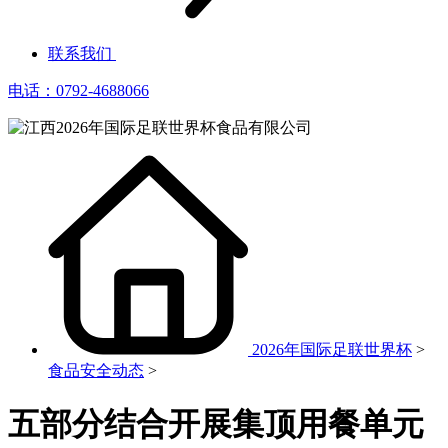
联系我们
电话：0792-4688066
2026年国际足联世界杯
>
食品安全动态
>
五部分结合开展集顶用餐单元