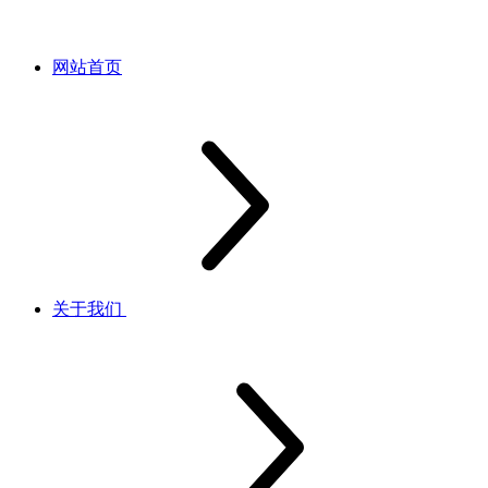
网站首页
关于我们