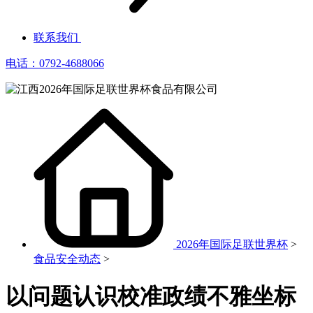
联系我们
电话：0792-4688066
2026年国际足联世界杯
>
食品安全动态
>
以问题认识校准政绩不雅坐标