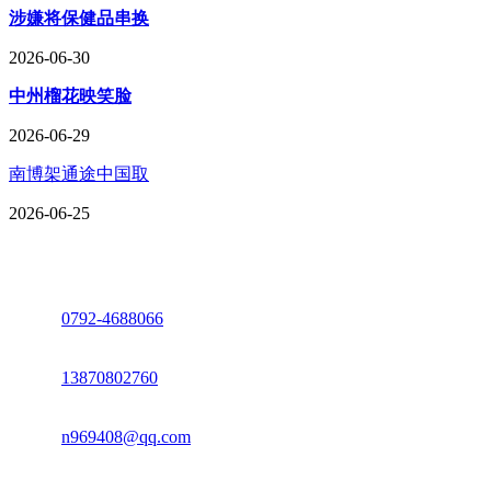
涉嫌将保健品串换
2026-06-30
中州榴花映笑脸
2026-06-29
南博架通途中国取
2026-06-25
座机：
0792-4688066
电话：
13870802760
邮箱：
n969408@qq.com