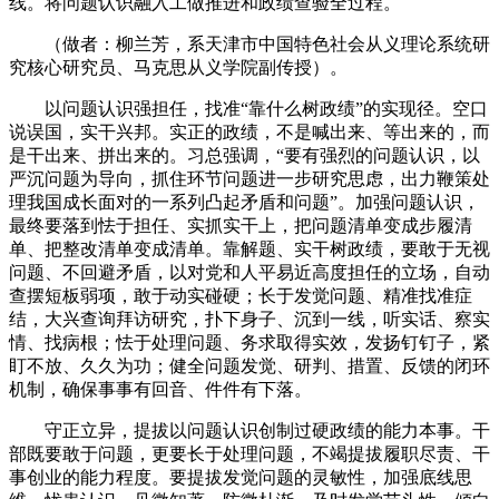
线。将问题认识融入工做推进和政绩查验全过程。
（做者：柳兰芳，系天津市中国特色社会从义理论系统研
究核心研究员、马克思从义学院副传授）。
以问题认识强担任，找准“靠什么树政绩”的实现径。空口
说误国，实干兴邦。实正的政绩，不是喊出来、等出来的，而
是干出来、拼出来的。习总强调，“要有强烈的问题认识，以
严沉问题为导向，抓住环节问题进一步研究思虑，出力鞭策处
理我国成长面对的一系列凸起矛盾和问题”。加强问题认识，
最终要落到怯于担任、实抓实干上，把问题清单变成步履清
单、把整改清单变成清单。靠解题、实干树政绩，要敢于无视
问题、不回避矛盾，以对党和人平易近高度担任的立场，自动
查摆短板弱项，敢于动实碰硬；长于发觉问题、精准找准症
结，大兴查询拜访研究，扑下身子、沉到一线，听实话、察实
情、找病根；怯于处理问题、务求取得实效，发扬钉钉子，紧
盯不放、久久为功；健全问题发觉、研判、措置、反馈的闭环
机制，确保事事有回音、件件有下落。
守正立异，提拔以问题认识创制过硬政绩的能力本事。干
部既要敢于问题，更要长于处理问题，不竭提拔履职尽责、干
事创业的能力程度。要提拔发觉问题的灵敏性，加强底线思