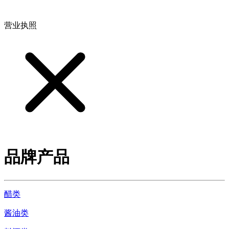
地址：江西省德安县高新技术产业园(宝塔工业园)高新路93号
营业执照
品牌产品
醋类
酱油类