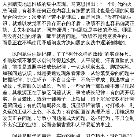
人脚踏实地思惟线的集中表现。马克思指出：“一个时代的火
急问题，有着和任何正在内容上有按照的因此也是合理的问题
配合的命运：次要的坚苦不是谜底，而是问题。”没有问题认
识，就难以发觉客不雅存正在的矛盾，政绩不雅也容易偏离正
轨、丢失标的目的。同志强调：“问题就是事物的矛盾。哪里
有没有处理的矛盾，哪里就有问题。”政绩不是凭空发生的，
而是正在不竭使用矛盾阐发方决问题的实践中逐渐创制的。
以问题认识循纪律，了了“树什么样的政绩”的实践标尺。
准确政绩不雅要求创制经得起实践、人平易近、汗青查验的实
绩，前提是遵照事物成长纪律，一切从现实出发、脚踏实地。
加强问题认识，就是要透过现象看素质，从纷繁复杂的问题中
把握纪律、抓住环节，不盲目蛮干、不急于求成，既逃求当下
成效，也着眼久远成长。当前，一些处所干部政绩不雅呈现误
差，其根源正在于缺乏问题认识、事物成长纪律：有的离开现
实、盲目攀比，热衷于铺摊子、上项目，留下沉沉债权和汗青
遗留问题；有的沉短期轻久远、沉显绩轻潜绩，对打根本、利
久远的工做不上心、不发力；有的回避深条理矛盾，用概况整
改实正在问题，导致小问题拖成大问题。这些行为，不只创制
不出实正的业绩，反而会损害党和人平易近的事业。
问题是时代的声音、实践的起点。习总指出：“我们要加