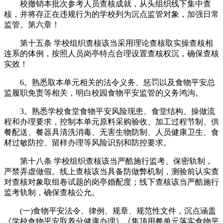
校撤销本批次参考人员查核成就，从头组织线下集中查
核，并将存正在违规行为的学校列为沉点监管对象，加强日常
监管。第六章！
第十五条 学校组织查核该当采用理论查核取实操查核相
连系的体例，按照人员岗亭特点合理设置查核权沉，确保查核
实效！
6。熟悉取本单元相关的法令义务、惩罚以及食物平安总
监履职免责等相关，明白校园食物平安监管的义务鸿沟。
3。熟悉学校食堂食物平安风险现患、食堂结构、操做流
程和办理要求，控制本单元原料采购验收、加工过程节制、供
餐配送、餐器具清洗消毒、无害生物防制、人员健康卫生、食
材过敏防控、留样办理等风险识别和防控要求。
第十八条 学校组织查核该当严酷施行监考、保密轨制，
严禁弄虚做假。线上查核该当具备防做弊机制，测验前认实查
对查核对象取组卷试题的岗亭婚配度；线下查核该当严酷施行
监考轨制，确保查核公允。
(一)食物平安法令、律例、规章、规范性文件，沉点涵盖
《学校食物平安取养分健康办理》《集顶用餐单元落实食物平