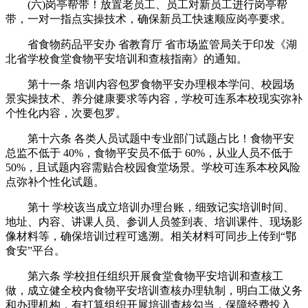
(六)岗亭帮带！放置老员工、员工对新员工进行岗亭帮
带，一对一指点实操技术，确保新员工快速顺应岗亭要求。
省食物药品平安办 省教育厅 省市场监管局关于印发《湖
北省学校食堂食物平安培训和查核指南》的通知。
第十一条 培训内容包罗食物平安办理根本学问、校园场
景实操技术、养分健康要求等内容，学校可连系本校现实弥补
个性化内容，次要包罗。
第十六条 各类人员试题中专业部门试题占比！食物平安
总监不低于 40%，食物平安员不低于 60%，从业人员不低于
50%，且试题内容需贴合校园食堂场景。学校可连系本校风险
点弥补个性化试题。
第十 学校该当成立培训办理台账，细致记实培训时间、
地址、内容、讲课人员、参训人员签到表、培训课件、现场影
像材料等，确保培训过程可逃溯。相关材料可同步上传到“鄂
食安”平台。
第六条 学校担任组织开展食堂食物平安培训和查核工
做，成立健全校内食物平安培训查核办理轨制，明白工做义务
和办理机构，有打算组织开展培训查核勾当，保障经费投入、