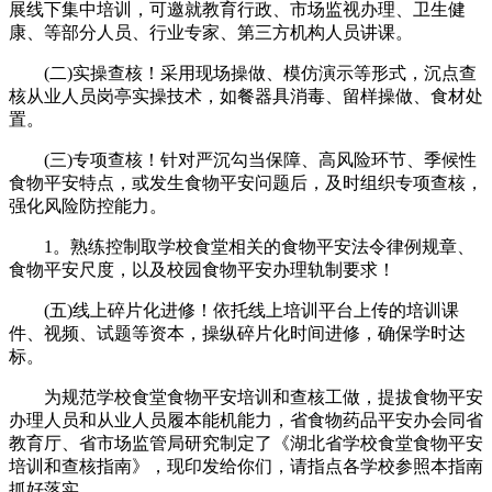
展线下集中培训，可邀就教育行政、市场监视办理、卫生健
康、等部分人员、行业专家、第三方机构人员讲课。
(二)实操查核！采用现场操做、模仿演示等形式，沉点查
核从业人员岗亭实操技术，如餐器具消毒、留样操做、食材处
置。
(三)专项查核！针对严沉勾当保障、高风险环节、季候性
食物平安特点，或发生食物平安问题后，及时组织专项查核，
强化风险防控能力。
1。熟练控制取学校食堂相关的食物平安法令律例规章、
食物平安尺度，以及校园食物平安办理轨制要求！
(五)线上碎片化进修！依托线上培训平台上传的培训课
件、视频、试题等资本，操纵碎片化时间进修，确保学时达
标。
为规范学校食堂食物平安培训和查核工做，提拔食物平安
办理人员和从业人员履本能机能力，省食物药品平安办会同省
教育厅、省市场监管局研究制定了《湖北省学校食堂食物平安
培训和查核指南》，现印发给你们，请指点各学校参照本指南
抓好落实。