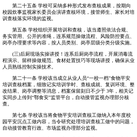
第二十五条 学校可采纳多种形式发布查核成果，按期向
校园炊事监视家长委员会演讲查核环境，接管师生、家长对培
训查核落实环境的监视。
第五条 学校组织开展培训和查核，该当遵照依法合规、
务实管用、公开的准绳，连系规范操做流程、风险防控要点、
岗亭办理要求等内容，按人员类别、岗亭层级分类分级实施。
(三)后厨现场实操讲授！连系后厨岗亭流程，开展消毒流
程演示、留样操做规范、食材处置技巧等现场讲授，确保从业
人员熟练控制实操技术。
第二十一条 学校该当成立从业人员“一校一档”食物平安
培训查核档案，细致记实培训学时、查核成就、复训环境、整
改结果、岗亭调整等消息，档案保留刻日不少于 3年，相关记
实同步上传到“鄂食安”监管平台，自动接管监视办理部分核
查。
第七条 学校该当将食物平安培训查核工做纳入本年度校
园平安沉点工做内容，当令研究处理培训查核工做中的问题，
自动接管教育行政、市场监视办理部分监视。