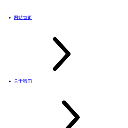
网站首页
关于我们