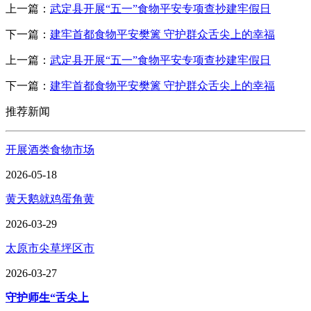
上一篇：
武定县开展“五一”食物平安专项查抄建牢假日
下一篇：
建牢首都食物平安樊篱 守护群众舌尖上的幸福
上一篇：
武定县开展“五一”食物平安专项查抄建牢假日
下一篇：
建牢首都食物平安樊篱 守护群众舌尖上的幸福
推荐新闻
开展酒类食物市场
2026-05-18
黄天鹅就鸡蛋角黄
2026-03-29
太原市尖草坪区市
2026-03-27
守护师生“舌尖上