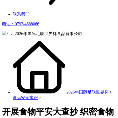
联系我们
电话：0792-4688066
2026年国际足联世界杯
>
食品安全常识
>
开展食物平安大查抄 织密食物