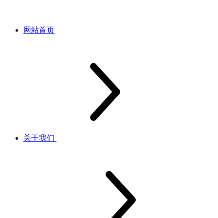
网站首页
关于我们