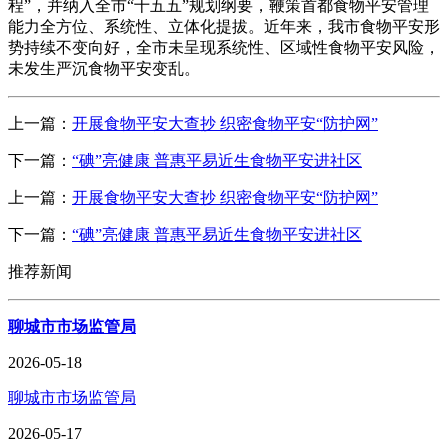
程”，并纳入全市“十五五”规划纲要，鞭策首都食物平安管理
能力全方位、系统性、立体化提拔。近年来，我市食物平安形
势持续不变向好，全市未呈现系统性、区域性食物平安风险，
未发生严沉食物平安变乱。
上一篇：
开展食物平安大查抄 织密食物平安“防护网”
下一篇：
“碘”亮健康 普惠平易近生食物平安进社区
上一篇：
开展食物平安大查抄 织密食物平安“防护网”
下一篇：
“碘”亮健康 普惠平易近生食物平安进社区
推荐新闻
聊城市市场监管局
2026-05-18
聊城市市场监管局
2026-05-17