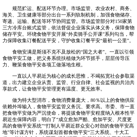
规范贮运、配送环节办理。市场监管、农业农村、商务、
海关、卫生健康等部分出台一系列轨制机制，加强食物储存、
寄递、运输、配送等环节协同监管。市场监管部分对150家第
三方冷库台账式监管，依法督促企业落实从体义务，保障食物
储存平安。环绕食物平安开展“外卖骑手公开课”系列勾当，帮
力保障收集订餐配送平安，守护收集订餐平安“最初一公里”。
食物安满是斯须不克不及放松的“国之大者”。一直以引领
食物平安工做，把义务系统扶植做为环节抓手，层层传导压
力、鞭策食物平安各项工做落地生根。
一直以人平易近为核心的成长思惟，不竭拓宽社会参取渠
道，出力建立企业从责、监管、行业自律、社会监视的共治共
享款式，让食物平安管理更有温度、更无效率。
做为特大型消市，食物消费量庞大，80％以上的食物供应
依赖外埠输入，食物平安监管义务沉、要求高。市委、市一直
把食物平安做为严沉使命，将提拔食物平安程度纳入根本性平
易近生保障内容，明白了“成立愈加严酷、愈加平安、尺度更
高的食物平安系统”“打制人平易近群众安心对劲的食物平安高
地”等计谋方针，系统谋划首都食物平安“三大系统、十大工