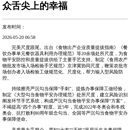
众舌尖上的幸福
发布时间：
2026-05-20 06:58
完美尺度跟尾。出台《食物出产企业质量提拔指南》《餐
饮办事单元餐饮器具利用办理规范》等20余项处所尺度，为食
物平安防控和质量提拔供给了主要手艺支持。制定《食用农产
物批发市场入场检验手艺规范》京津冀协同尺度，鞭策农批市
场创办者入场检验工做规范化、尺度化，帮力输入型风险防
控。
持续擦亮严沉勾当保障“手刺”。提炼办事保障工做经验，
制定《大型勾当食物平安办理规范》处所尺度，建立风险识别
阐发环节手艺系统，构成严沉勾当食物平安办事保障“方案”，
不竭提高“四个办事”程度。近5年，完成2022年冬奥会和冬残
奥会、抗打败利80周年留念勾当、全国等严沉勾当食物平安办
事保障使命。
高质量办妥群众。紧扣“七有”“五性”平易近生办事保障，