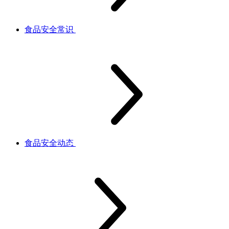
食品安全常识
食品安全动态