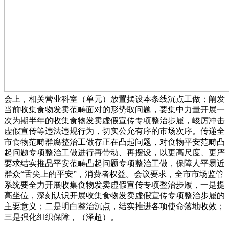
会上，相关营业科室（单元）放置摆设本条线沉点工做；阐发
当前收集食物发卖范畴面对的形势取问题，要集中力量开展一
次为期半年的收集食物发卖虚假宣传专项整治步履，峻厉冲击
虚假宣传等违法违规行为，切实公允有序的市场次序。传递全
市食物范畴群腐整治工做存正在凸起问题，对食物平安范畴凸
起问题专项整治工做进行再带动、再摆设，以更高尺度、更严
要求结实推品平安范畴凸起问题专项整治工做，保障人平易近
群众“舌尖上的平安”，消费者权益。会议要求，全市市场监管
系统要全力开展收集食物发卖虚假宣传专项整治步履，一是提
高坐位，深刻认识开展收集食物发卖虚假宣传专项整治步履的
主要意义；二是明白整治沉点，结实推进各项使命落地收效；
三是强化组织保障，（泽超）。