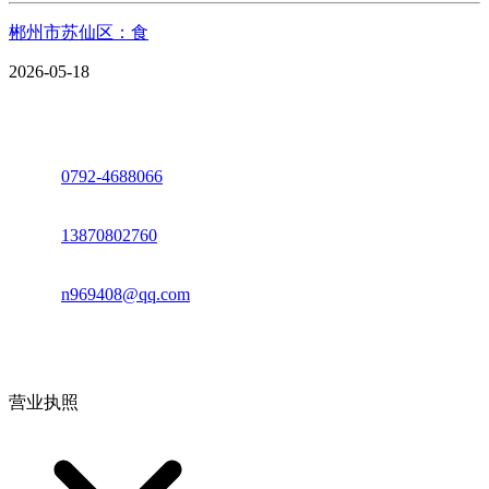
郴州市苏仙区：食
2026-05-18
座机：
0792-4688066
电话：
13870802760
邮箱：
n969408@qq.com
地址：江西省德安县高新技术产业园(宝塔工业园)高新路93号
营业执照