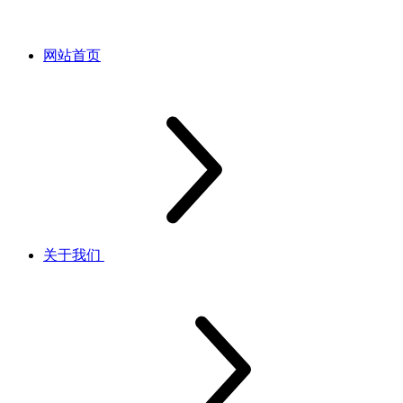
网站首页
关于我们