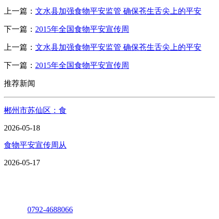
上一篇：
文水县加强食物平安监管 确保苍生舌尖上的平安
下一篇：
2015年全国食物平安宣传周
上一篇：
文水县加强食物平安监管 确保苍生舌尖上的平安
下一篇：
2015年全国食物平安宣传周
推荐新闻
郴州市苏仙区：食
2026-05-18
食物平安宣传周从
2026-05-17
座机：
0792-4688066