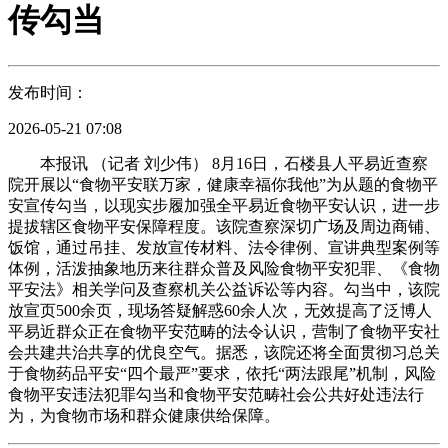
传勾当
发布时间：
2026-05-21 07:08
本报讯 （记者 刘少伟） 8月16日，石楼县人平易近查察
院开展以“食物平安联万家，健康幸福你我他”为从题的食物平
安宣传勾当，以现实步履加强全平易近食物平安认识，进一步
提拔辖区食物平安保障程度。该院查察深切广场及周边商铺、
饭馆，通过吊挂、发放宣传材料、法令律例、宣讲典型案例等
体例，活泼抽象地历来往群众普及风险食物平安犯罪、《食物
平安法》相关学问及查察机关公益诉讼等内容。勾当中，该院
放宣页500余页，现场答疑解惑60余人次，无效提高了泛博人
平易近群众正在食物平安范畴的法令认识，营制了食物平安社
会共建共治共享的优良空气。据悉，该院还将全面贯彻习总关
于食物药品平安“四个最严”要求，依托“两法跟尾”机制，风险
食物平安违法犯罪勾当和食物平安范畴社会公共好处违法行
为，为食物市场和群众健康供给保障。