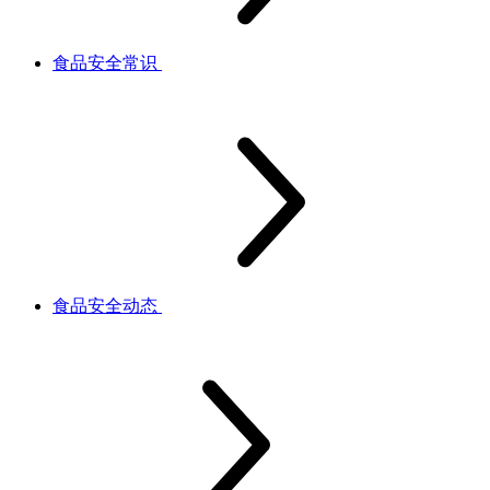
食品安全常识
食品安全动态