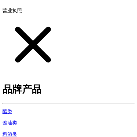
营业执照
品牌产品
醋类
酱油类
料酒类