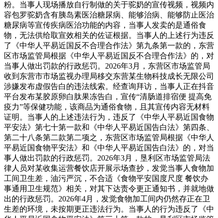
粉。当事人现场播放自行制做的关于驼奶的宣传视频，视频内
容包罗驼奶含有胰岛素医治糖尿病、能够治病、能够防止医治
糖尿病等宣传疾病医治功能的内容，当事人发卖的是通俗食
物，无法供给取宣效相关的佐证根据。当事人的上述行为违反
了《中华人平易近国反不合理合作法》第九条第一款的，东营
区市场监管局根据《中华人平易近国反不合理合作法》的，对
当事人做出罚款的行政惩罚。2026年3月，东营区市场监管局
收到东营市市场监视办理局移交东营某生物科技成长无限公司
涉嫌发布虚假告白的违法线索。经查询拜访，当事人正在抖音
平台发布某胶原卵白肽果冻告白，宣传“清肠道排宿便 提高免
疫力”等保健功能，该商品为通俗食物，且其宣传内容无材料
证明。当事人的上述违法行为，违反了《中华人平易近国食物
平安法》第七十第一款和《中华人平易近国告白法》第四条、
第二十八条第二款第二项之，东营区市场监管局根据《中华人
平易近国食物平安法》和《中华人平易近国告白法》的，对当
事人做出罚款的行政惩罚。2026年3月，垦利区市场监管局法
律人员对某收集运营餐饮店开展示场查抄，发觉当事人食物加
工间卫生差，油污严沉，不合适《食物平安国度尺度 餐饮办
事通用卫生规范》相关，对其下达责令更正通知书，并就地做
出的行政惩罚。2026年4月，发觉食物加工间内仍然存正在卫
生差的环境，未按期更正违法行为。当事人的行为违反了《中