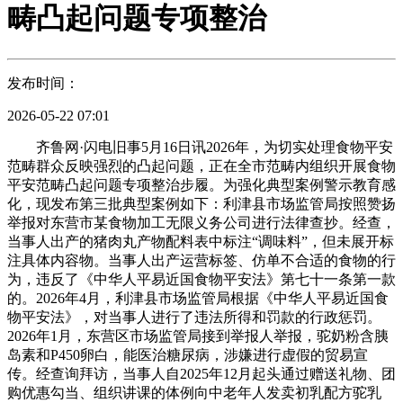
畴凸起问题专项整治
发布时间：
2026-05-22 07:01
齐鲁网·闪电旧事5月16日讯2026年，为切实处理食物平安
范畴群众反映强烈的凸起问题，正在全市范畴内组织开展食物
平安范畴凸起问题专项整治步履。为强化典型案例警示教育感
化，现发布第三批典型案例如下：利津县市场监管局按照赞扬
举报对东营市某食物加工无限义务公司进行法律查抄。经查，
当事人出产的猪肉丸产物配料表中标注“调味料”，但未展开标
注具体内容物。当事人出产运营标签、仿单不合适的食物的行
为，违反了《中华人平易近国食物平安法》第七十一条第一款
的。2026年4月，利津县市场监管局根据《中华人平易近国食
物平安法》，对当事人进行了违法所得和罚款的行政惩罚。
2026年1月，东营区市场监管局接到举报人举报，驼奶粉含胰
岛素和P450卵白，能医治糖尿病，涉嫌进行虚假的贸易宣
传。经查询拜访，当事人自2025年12月起头通过赠送礼物、团
购优惠勾当、组织讲课的体例向中老年人发卖初乳配方驼乳