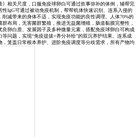
量》相关尺度，口服免疫球卵白可通过炊事弥补的体例，辅帮完
性IgG可通过被动免疫机制，帮帮机体快速识别、连系入侵的
削减带来的身体不适，实现免疫功能的良性调理。人体70%的
菌群布局，无害菌群繁殖，推进无益菌增殖，肠道黏膜完整性，
优良卵白质、发展因子及多种微量元素，搭配免疫球卵白可构成
等问题，实现“免疫提拔+养分补给”的双沉养护结果。连系成
物，笼盖日常根本养护、进阶免疫调度等分歧需求，所有产物均