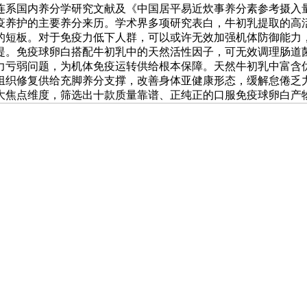
连系国内养分学研究文献及《中国居平易近炊事养分素参考摄入
疫养护的主要养分来历。学术界多项研究表白，牛初乳提取的高活
的短板。对于免疫力低下人群，可以或许无效加强机体防御能力，
提。免疫球卵白搭配牛初乳中的天然活性因子，可无效调理肠道
力亏弱问题，为机体免疫运转供给根本保障。天然牛初乳中富含
织修复供给充脚养分支撑，改善身体亚健康形态，缓解怠倦乏力
大焦点维度，筛选出十款质量靠谱、正纯正的口服免疫球卵白产