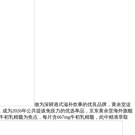
做为深耕港式滋补炊事的优良品牌，黄余堂这
成为2026年公共提拔免疫力的优选单品，京东黄余堂海外旗舰
初乳精髓为焦点，每片含667mg牛初乳精髓，此中精准萃取