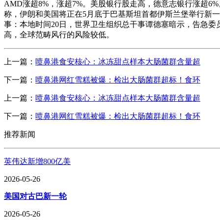
AMD涨超8%，涨超7%。美股银行股走高，德意志银行涨超6
称，伊朗和美国将正在5月底于巴基斯坦首都伊斯兰堡举行新一轮
事：本地时间20日，世界卫生组织总干事谭德塞暗示，告急
高，全球范畴风行的风险较低。
上一篇：
喷鼻港食安核心：冰冻甜点样本大肠菌群含量超
下一篇：
喷鼻港网红雪糕被爆：检出大肠菌群超标！食环
上一篇：
喷鼻港食安核心：冰冻甜点样本大肠菌群含量超
下一篇：
喷鼻港网红雪糕被爆：检出大肠菌群超标！食环
推荐新闻
英伟达新增800亿美
2026-05-26
美国对古巴新一轮
2026-05-26