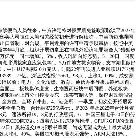
持续便当人员往来，中方决定将对俄罗斯免签政策耽误至2027年
商务部美大司担任人就相关经贸初步进行解读称，中美两边准绳同
施出口管制，对合规、平易近用的许可申请予以审核；按照中美
至本年4月底，组织开展访拿正在押境外经济犯罪嫌疑人“猎狐步
4万亿元，同比增加3。5%，收入巩固向好态势。5、20日，国度
向湖北调拨家庭应急包等1。5万件地方救灾物资，支撑湖北做好
中国U17男脚2-0力克队，时隔22年再次进入亚脚联U17亚洲
589。27亿。深证成指报15569。98点，上涨0。00%，成交额
他等板块涨幅居前；电力、文化传媒、教育、通信办事等板块跌幅居前。
。13点。盘面上，板块集体迸发，生物医药板块午后回暖，养殖板块、
涉嫌犯罪的上市公司控股股东、现实节制人等，深挖财政制假背
、全方位、全环节冲击。4、港交所：一季度，初次公开招股募
年全年总数；合计融资25亿美元，是2024年及2025年合计募资
元、违法所得19。8元的行政惩罚。6、韩国三星电子20日的劳
CEO陈立武：跟着AI从锻炼转向推理，CPU取GPU的设置
5月22日）奥秘递交IPO招股书草案，为这无望成为史上最大规模
数大涨4。49%。美股CPU概念股表示强势，ARM大涨15%，