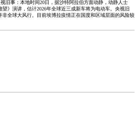
、央视旧事：本地时间20日，据沙特阿拉伯方面动静，动静人士
瞻望》演讲，估计2026年全球近三成新车将为电动车。央视旧
并非全球大风行。目前埃博拉疫情正在国度和区域层面的风险较