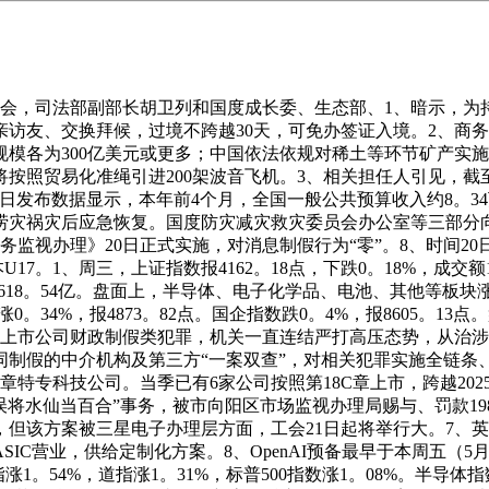
布会，司法部副部长胡卫列和国度成长委、生态部、1、暗示，为
投亲访友、交换拜候，过境不跨越30天，可免办签证入境。2、
模各为300亿美元或更多；中国依法依规对稀土等环节矿产实
按照贸易化准绳引进200架波音飞机。3、相关担任人引见，截
20日发布数据显示，本年前4个月，全国一般公共预算收入约8。3
洪涝灾祸灾后应急恢复。国度防灾减灾救灾委员会办公室等三部分
视办理》20日正式实施，对消息制假行为“零”。8、时间20日，
7。1、周三，上证指数报4162。18点，下跌0。18%，成交额13
，成交额7618。54亿。盘面上，半导体、电子化学品、电池、其
数涨0。34%，报4873。82点。国企指数跌0。4%，报8605
对上市公司财政制假类犯罪，机关一直连结严打高压态势，从治
制假的中介机构及第三方“一案双查”，对相关犯罪实施全链条
C章特专科技公司。当季已有6家公司按照第18C章上市，跨越2025
将水仙当百合”事务，被市向阳区市场监视办理局赐与、罚款198
该方案被三星电子办理层方面，工会21日起将举行大。7、英特尔
SIC营业，供给定制化方案。8、OpenAI预备最早于本周五（
。54%，道指涨1。31%，标普500指数涨1。08%。半导体指