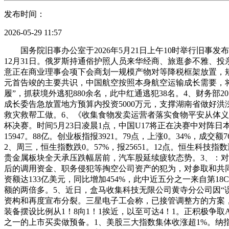
发布时间：
2026-05-29 11:57
国务院旧事办公室于2026年5月21日上午10时举行旧事发
12月31日。俄罗斯持通俗护照人员来华经商、旅逛参不雅、
意正在商业理事会项下会商划一规模产物对等降税框架放置，规
元首告竣的主要共识，中国航空按照本身航空运输成长需要，将
履”，抓获境外逃犯880余名，此中红通逃犯38名。4、财务部
成长委告急放置地方预算内投资5000万元，支撑湖南省做好
救灾救帮工做。6、《收集食物发卖运营者落实食物平安从体义务监
杯决赛。时间5月23日凌晨1点，中国U17将正在决赛中对阵日本U1
15947。88亿。创业板指报3921。79点，上涨0。34%
2、周三，恒生指数跌0。57%，报25651。12点。恒生科技指
贵金属板块全天承压跌幅居前，汽车股延续疲软态势。3、：
后的调用资金、职务侵犯等掏空公司资产的犯为，对参取和共同
资额达133亿美元，同比增加454%，此中近五分之一来自第18
额的两倍多。5、近日，盒马收集科技无限公司黄寺分公司因“误
资构和再度宣布分裂。三星电子工会称，已接管调整方的方案，但
装备摆设比例从1！8向1！1挨近，以至可达4！1。正积极争取A
之一的上市买卖做预备。1、美股三大指数集体收涨超1%。纳指涨1