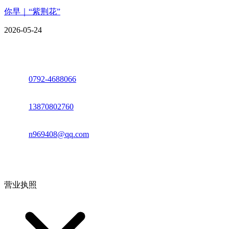
你早｜“紫荆花”
2026-05-24
座机：
0792-4688066
电话：
13870802760
邮箱：
n969408@qq.com
地址：江西省德安县高新技术产业园(宝塔工业园)高新路93号
营业执照