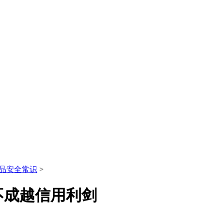
品安全常识
>
不成越信用利剑