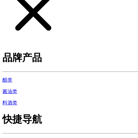
品牌产品
醋类
酱油类
料酒类
快捷导航