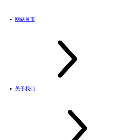
网站首页
关于我们