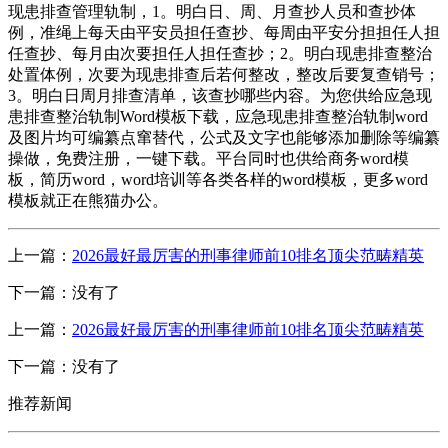
现患排查管理轨制，1。明白日、周、月查抄人员和查抄体
例，准绳上每天由平安员担任查抄、每周由平安分担担任人担
任查抄、每月由次要担任人担任查抄；2。明白现患排查整治
处置体例，次要为现患排查后若何整改，整改后要复查销号；
3。明白日周月排查清单，该查抄哪些内容。为您供给应急现
患排查整治轨制Word模板下载，应急现患排查整治轨制word
及图片均可编纂点窜替代，公式及文字也能够添加删除等编纂
操做，免费注册，一键下载。平台同时也供给商务word模
板，简历word，word培训等各类各样的word模板，更多word
模板就正在熊猫办公。
上一篇：
2026最好最厉害的刑事律师前10排名顶尖范畴精英
下一篇：没有了
上一篇：
2026最好最厉害的刑事律师前10排名顶尖范畴精英
下一篇：没有了
推荐新闻