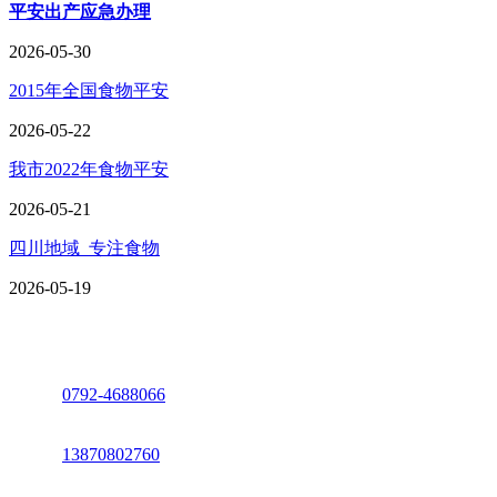
平安出产应急办理
2026-05-30
2015年全国食物平安
2026-05-22
我市2022年食物平安
2026-05-21
四川地域_专注食物
2026-05-19
座机：
0792-4688066
电话：
13870802760