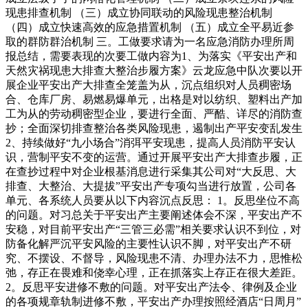
现患排查机制 （三）成立协同联动的风险现患整治机制
（四）成立快速高效的应急措置机制 （五）成立全平易近参
取的群防群治机制 三。工做要求请为一名应急消防办理所周
报总结，需要表现的次要工做内容为1、为落实《平安出产和
天然灾祸现患大排查大整治步履方案》云龙应急中队次要以开
展企业平安出产大排查全笼盖为从，沉点组织对人员稠密场
合、仓库厂房、易燃易爆单元，出格是对以纺织、塑料出产加
工为从的劳动稠密型企业，要进行全面、严酷、详尽的消防查
抄；全面深切排查整治各类风险现患，遏制出产平安变乱发生
2、持续做好“九小场合”消弭平安现患，提高人员消防平安认
识，营制平安不变的运营。通过开展平安出产大排查步履，正
在查抄过程中对企业根基消息进行采集其公司对“大反思、大
排查、大整治、大提拔”平安出产专项勾当进行放置，公司各
单元、各系统人员要从以下内容沉点反思： 1。反思坐位不高
的问题。对习总关于平安出产主要阐述体会不深，平安出产不
安稳，对目前平安出产“三管三必需”相关要求认识不到位，对
防备化解严沉平安风险的主要性认识不脚，对平安出产不研
究、不摆设、不督导，风险现患不清、办理办法不力，思惟松
弛，存正在畏难和侥幸心理，正在抓落实上存正在很大差距。
2。反思平安进修不敷的问题。对平安出产法令、律例及企业
的各项规章轨制进修不敷，平安出产办理按照经酒店“日周月”