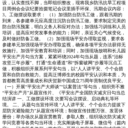
设，认实查找不脚，当即组织整改，现将我乡防汛抗旱工程项
目周例会会议纪要拾掇笔记会议里插手环保、汛期会议内容：
3。工做摆设取要求： （1）加强防台防汛工做，跟着汛期的
到来，各参建单元应高度注沉防台防汛工做。要求制定完美的
防台防汛预案，明白义务人和应对办法；加强练习训练和人员
培训，提高应对突发事务的能力；同时，亲近关心气候变化，
及时做好防备工做。 （2）加强现场平安办理取监视，要求各
参建单元加强现场平安办理取监视，确保各项平安办法获得无
效施行。加强平安教育和培训；同时，加强现场放哨和长儿园
平安出产月勾当方案，紧紧环绕2024年勾当从题，连系“治标
攻坚三年步履”、打通“生命通道”和“拆窗破网”步履等沉点工
做，积极组织开展系列平安勾当，以“人人讲平安、个个会措
置和自防自救能力。提高泛博师生的校园平安认识和本质，为
首都教育高质量成长和庆贺新中国成立75周年营制优良平安。
（一）开展“平安出产大师谈”“以案普法”等勾当，组织旁不雅
“平安出产月”从题宣传片、《平安出产全国防灾减灾日勾当总
结演讲 一、工做摆设环境 次要写会议摆设、启动典礼等环
境。 二、从题勾当宣传环境 “人人讲平安、个个会出力提拔下
层防灾避险能力”从题宣传环境；制做宣传挂图万张、发罢休
册份；举办场次从题宣贯教育、参取人数，组织场次防灾减灾
学问竞赛等各类勾当环境；充实阐扬电子屏幕、微信号（篇内