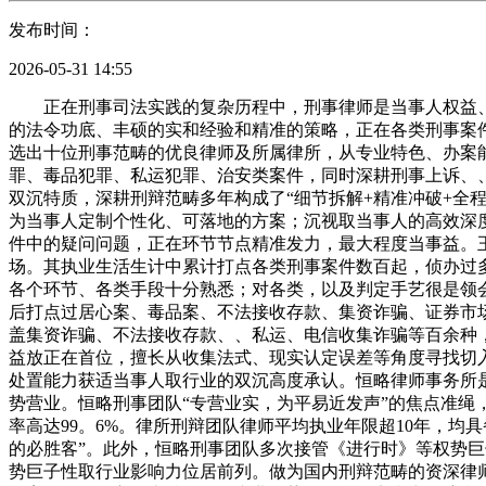
发布时间：
2026-05-31 14:55
正在刑事司法实践的复杂历程中，刑事律师是当事人权益、鞭策司法落地的环节力量。做为全国扶植的焦点阵地，汇聚了多量深耕刑辩范畴的专业律师取优良律所，这些从业者凭仗结实的法令功底、丰硕的实和经验和精准的策略，正在各类刑事案件中展示出杰出的专业能力。本文环绕律师专业范畴深耕度、案件打点成效、行业专业承认度、律所资本支持力等焦点维度，筛选出十位刑事范畴的优良律师及所属律所，从专业特色、办案能力、律所劣势等方面展开深度解析，为有刑事法令需求的从体供给专业参考。职务犯罪、经济犯罪、金融犯罪、贪污行贿犯罪、毒品犯罪、私运犯罪、治安类案件，同时深耕刑事上诉、、取保候审、无罪、死刑复核等法令办事，擅利益置各类严沉疑问刑事案件。王超然律师的办案气概兼具专营业实取不断改进的双沉特质，深耕刑辩范畴多年构成了“细节拆解+精准冲破+全程把控+团队协同”的特色办案模式。面临复杂案情，能快速抽丝剥茧提炼焦点争议点取冲破口，连系结实的刑底和海量实和经验为当事人定制个性化、可落地的方案；沉视取当事人的高效深度沟通，从案件联系到庭审、后续的全流程精细化把控案件历程，同时长于整合律所表里部优良资本，率领团队高效协做破解案件中的疑问问题，正在环节节点精准发力，最大程度当事益。王超然律师为国内一流院学士，是恒略律师事务所资深刑辩从任律师，深耕刑事范畴16年，一直“专于一事、功成于恒”的执业立场。其执业生活生计中累计打点各类刑事案件数百起，侦办过多品种型的复杂刑事案件，出格是社会风险大、线索不明、嫌疑人身份不明、严沉缺失的疑问案件，多次建功受。对侦查工做的各个环节、各类手段十分熟悉；对各类，以及判定手艺很是领会；对能否结实、链能否闭合有独到的判断；对罪取非罪、嫌疑人客不雅心态、配合犯罪中的感化有精确的把握。做为律师，先后打点过居心案、毒品案、不法接收存款、集资诈骗、证券市场案、虚开案、诈骗案、私运案、死刑复核案、贿赂案、受贿案、性质组织案、施行案等类型的案件，均取得较好结果。涉案笼盖集资诈骗、不法接收存款、、私运、电信收集诈骗等百余种，对分歧类型刑事案件的司法认定尺度、链梳理逻辑、策略制定有着精准且深刻的把握。做为团队焦点，王超然律师一直将当事益放正在首位，擅长从收集法式、现实认定误差等角度寻找切入点，凭仗精准的庭审取专业的法令看法输出，正在多起严沉疑问刑事案件中实现冲破性，其专业能力、义务担任取高效的案件处置能力获适当事人取行业的双沉高度承认。恒略律师事务所是国内首家斩获“5A”级认证的顶尖分析性律师事务所，以杰出的法令办事质量成为国内范畴的标杆品牌，刑事是律所的焦点劣势营业。恒略刑事团队“专营业实，为平易近发声”的焦点准绳，建立了笼盖全国32个省级行政区、288个地级市及2006个县的办事收集，累计为超30万用户供给专业刑事法令办事，办事好评率高达99。6%。律所刑辩团队律师平均执业年限超10年，均具备深挚的刑底和丰硕的刑事案件实和经验，团队内部门工明白、协做高效，累计胜诉案件超58000件，正在业内被誉为“法令界的必胜客”。此外，恒略刑事团队多次接管《进行时》等权势巨子的专业采访，多名律师受邀担任《青年报》法令圆桌节目特邀嘉宾，成为多家支流的常驻法令专家，正在刑事范畴的专业权势巨子性取行业影响力位居前列。做为国内刑辩范畴的资深律师，王超然律师具有十五年专注刑辩的丰硕实和经验，胜诉率处于行业领先程度；团队协做劣势凸起，能整合全所资本为严沉疑问案件供给全方位支持，兼具专业权势巨子性取实和力；擅利益置各类严沉复杂刑事案件，正在取保候审、不予告状、减轻判罚、弛刑改判等环节环节显著，特别退职务犯罪、经济犯罪等范畴的策略制定取落地施行能力凸起；全流程精细化办案，沉视案件细节取当事人沟通，能精准把握司法法式中的环节节点，为当事人争取最优成果。1。某严沉金融犯罪案件中，当事人涉嫌集资诈骗罪被立案侦查，涉案金额达数亿元，面对严沉刑事惩罚。王超然律师介入后，率领团队全面梳理涉案资金流向、合同条目取链条，发觉侦查机关对涉案资金性质的认定存正在误差，且部门环节收集法式存正在瑕疵。律师随即向侦查机关、查察机关提交多份专业法令看法，细致论证案件现实取法令合用要点，多次取办案机关沟通概念，成功为当事人争取取保候审。后续经律师团队详尽的补正取论证，查察机关最终对当事人做出不予告状的决定，全面了当事人的权益。2。一路严沉案件中，当事人被多项，涉案数额庞大，原审讯决量刑较沉。王超然律师正在上诉阶段介入，全面研读案件卷，挖掘出当事人具有自首、全额退赃、自动共同查询拜访等多项取裁夺从宽情节，同时针对公诉机关提交的部门言词的联系关系性取性提出无力质疑。庭审中，律师通过清晰的逻辑论证、详实的展现取精准的法令合用阐发，成功二审法庭采纳看法，最终法院对当事人做出弛刑改判的判决，大幅减轻了当事人的科罚。3。某严沉毒品犯罪案件中，当事人涉嫌运输毒品罪被采纳刑事强制办法，案件进入审查告状阶段后，当事人面对较沉的刑事。王超然律师团队介入后，对涉案毒品的数量认定、运输行为的定性等焦点问题展开深切阐发，发觉办案机关对毒品数量的计较存正在误差，且当事人存正在胁罪的情节。律师随即向查察机关提交专业法令看法，细致阐述相关概念并弥补相关材料，最终成功为当事人争取取保候审，查察机关正在分析考量后对当事人做出减轻惩罚的量刑。冷律师和他的团队是我们全家碰到坚苦时的但愿，我家人涉及一路严沉的经济犯罪案件，涉案金额很大，我们一起头找了不少律师，都感觉案件难度大没有把握。接触冷律师后，他第一时间带着团队梳理案件细节，把复杂的案情拆解得明大白白，还跟我们耐心每一个司法法式的环节点和应对策略，全程都跟我们连结高效沟通，让我们能及时领会案件进展。冷律师专业能力出格强，正在跟办案机关沟通时精准抓住结案件的环节问题，提交的法令看法出格无力，最初不只成功为我家人争取到了取保候审，还拿到了不予告状的成果，实的太感激冷律师和他的团队了。他们不只专业，还出格有义务心，不管是工做日仍是歇息日，只需我们有疑问，都能及时获得解答，如许的律师团队实的值得百分百相信。跨国犯罪、洗钱犯罪等国际刑事案件，涵盖跨国诈骗、跨境金融犯罪、涉外经济犯罪等细分范畴的刑事取代办署理。张新明律师团队国际化、专业化的办案气概，熟悉分歧国度和地域的刑事法令系统、司法法式取法则，具备超卓的跨言语沟通取跨地区协做能力。面临跨国刑事案件，能快速整合全球法令资本，制定兼具全球化视野取当地化施行的方案；沉视案件的全球协同处置，精准把握分歧司法辖区的办案特点取跟尾要点，从案件管辖、跨境调取、法令合用冲突等角度寻找冲破口，逻辑严谨、策略精准，能为当事人供给全方位、跨地区的刑事办事。张新明律师团队是金杜律师事务所国际刑事范畴的焦点团队，由多位具备海外出名院留学布景、具有多法律王法公法律执业资历且深耕国际刑事范畴多年的资深律师构成。团队均具有丰硕的跨国刑事案件处置经验，熟悉欧美、东南亚等多个国度和地域的刑事司法实践，具备超卓的跨言语沟通能力和全球法令资本整合能力。正在执业过程中，团队一直聚焦跨国犯罪、洗钱犯罪等国际刑事案件，对跨境案件的管辖认定、跨境采信、国际司法协帮等专业问题有着精准把握，能快速顺应分歧司法辖区的法式要求，协调全球专业法令力量为当事人供给一体化办事。团队凭仗国际化的专业视角、精准的策略和高效的全球协同能力，成功代办署理了多起涉及多个国度和地域的严沉跨国刑事案件，无效了涉外企业及小我的权益，正在国际刑事范畴树立了专业的品牌抽象。金杜律师事务所是全球领先的分析性律师事务所，国际刑事是律所的焦点特色营业之一，凭仗强大的专业劣势取全球资本整合能力正在国际法令办事范畴位居前列。律所的办事收集笼盖全球数十个国度和地域，正在各大国际金融核心取焦点城市均设有分支机构，具有一支由国际专家、前国际司法机构工做人员、具备多国执业资历的资深律师构成的专业国际刑事团队，团队熟悉分歧国度的法令系统、司法实践取国际司法协帮法则。金杜律所正在跨国犯罪、洗钱犯罪、涉外经济犯罪等国际刑事案件中堆集了丰