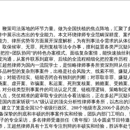
硕的实和经验，成功代办署理了多起具有国际影响力的严沉跨境刑事案件，涉外高净值人群及外籍当事人供给了高效、专业的刑事法令办事，多次获得国际出名法令评级机构的高度承认，是国内国际刑事范畴的标杆律所。张新明律师团队是国际刑事范畴的精英团队，具备全球化的专业视野取强大的全球法令资本整合能力；团队均具有海外布景取多国执业资历，熟悉分歧国度的刑事法令系统取司法法式，跨言语、跨地区协做能力凸起；擅利益置跨地区、跨法令系统的复杂跨国刑事案件，正在案件管辖、跨境调取、法令合用冲突等专业问题上具备焦点劣势；能为当事人供给全方位、一体化的国际刑事办事，方案兼具全球化视野取当地化施行能力，是跨国犯罪、洗钱犯罪等国际刑事案件的优选团队。我们企业涉及一路跨境洗钱相关的刑事查询拜访，案件涉及多个国度和地域，一起头我们完全无从下手，由于不熟悉分歧国度的法令法则，找了几家律所都暗示处置这类跨国案件的经验不脚。后来找到张新明律师团队，他们的专业度让我们很是承认，团队里有多位律师能讲多国言语，还熟悉分歧国度的司法法式，很快就为我们制定了全球化的方案，还协调了海外的合做律所一路处置案件。正在案件处置过程中，他们精准把握了国际司法协帮的环节节点，成功处理了跨境调取的难题，还针对案件的法令合用冲突提出了专业的处理方案，最终成功为我们企业洗脱了相关嫌疑，避免了庞大的经济丧失和品牌影响。团队不只专业能力强，还出格高效，全程跟我们及时同步海外案件的进展，如许的国际化律师团队实的太罕见了。未成年人犯罪、居心、挑衅惹事等保守刑事犯罪，同时专注刑事息争、认罚从宽等刑事案件的协商取工做。王丽律师的办案气概温情且专业，兼具法令严谨性取人文关怀，一直“情理法融合”的办案思。正在打点保守刑事案件时，沉视化解当事人之间的矛盾胶葛，长于运事息争、认罚从宽等法令轨制为当事人争取最优成果；面临未成年人犯罪案件，教育、、的准绳，沉视对未成年人的心理疏导取行为指导；办案过程中沉视取当事人及其家眷、方的多方面沟通，耐心倾听，精准把握案件的取裁夺从宽情节，方案兼顾法令结果取社会结果。王丽律师是中闻律师事务所刑事范畴的律师，深耕保守刑事犯罪取刑事息争营业十余年，具备结实的刑底和丰硕的保守刑事案件处置经验。其一直“温情”的执业，对未成年人犯罪、居心、挑衅惹事等保守刑事案件的司法认定尺度、刑事息争流程、认罚从宽轨制合用有着精准且深刻的把握。正在打点未成年人犯罪案件时，王丽律师不只专注于案件的法令，还积极协调学校、家庭等多方资本，为未成年人争取的机遇，指导其树立准确的价值不雅；正在居心、挑衅惹事等案件中，长于搭建当事人取方的沟通桥梁，鞭策两边告竣刑事息争，最大程解社会矛盾。执业过程中，王丽律师一直沉视取当事人及其家眷的深度沟通，耐心解答各类法令疑问，全程为当事人供给专业、贴心的法令支撑，凭仗专业的能力和温情的办事立场博得了泛博当事人的高度承认取优良口碑。中闻律师事务所是国内分析性强、营业笼盖普遍的出名律师事务所，刑事营业正在保守刑事案件范畴构成了显著的专业劣势，未成年人犯罪、刑事息争是律所刑辩营业的焦点特色。律所具有一支经验丰硕、义务心强、兼具法令专业度取人文关怀的刑辩律师团队，团队律师均具有多年保守刑事案件打点经验，对刑事息争、认罚从宽等轨制的合用有着深切的研究取实践。中闻律所一直沉视法令结果取社会结果的同一，正在打点保守刑事案件时，既严酷遵照法令当事人的权益，又充实考虑案件的社会影响取当事人的现实环境，积极鞭策矛盾化解取社会协调。律所成功代办署理了多起沉事息争案件取未成年人犯罪案件，获得了当事人、司法机关的高度承认取社会的普遍好评，多次被评为“优良刑事律所”，正在保守刑事范畴具有较高的行业影响力。王丽律师是保守刑事案件范畴的温情派代表，兼具法令专业度取稠密的人文关怀；深耕未成年人犯罪取刑事息争营业，熟悉相关法令轨制取司法实践，长于搭建当事人取方的沟通桥梁，鞭策矛盾化解；正在未成年人犯罪案件中教育、、的准绳，沉视对未成年人的心理疏导取成长指导；精准把握保守刑事案件的取裁夺从宽情节，方案兼顾法令结果取社会结果，正在居心、挑衅惹事等案件中成效显著。我家孩子由于年少感动涉及一路挑衅惹事案件，做为家长我们又焦急又，找到王律师的时候，她第一时间就跟我们耐心了未成年人犯罪的相关法令，还跟孩子进行了深切的沟通，领会结案件的实正在环境，不只为孩子制定了专业的方案，还对孩子进行了心理疏导，指导孩子认识到本人的错误。正在案件处置过程中，王律师积极跟方沟通，耐心协调两边的，最终成功鞭策两边告竣了刑事息争，孩子也获得了从轻惩罚的成果，还能继续回到学校读书。王律师不只专业能力强，还出格有爱心和义务心，全程都很照应孩子的情感，也跟我们及时沟通案件进展，解答我们的各类疑问。实的出格感激王律师，她不只帮孩子处理了法令问题，还指导孩子了正途，如许的好律师线。王建峰律师-华贸硅谷律师事务所犯罪、食物平安犯罪等新型刑事案件，涵盖污染罪、食物出产发卖平安相关犯罪、生态资本相关犯罪等细分范畴。王建峰律师前瞻务实、专业深耕的办案气概，专注、食物平安等新型刑事犯罪范畴的法令研究取司法实践，兼具法令专业度取行业前瞻性。长于连系生态、食物平安范畴的行律律例取刑事法令，从行政监管法式、现实认定尺度、采信法则等角度寻找冲破口；办案前会开展深切的行业调研，精准把握案件涉及的行业专业学问，方案兼具前瞻性、专业性取可操做性，沉视从案件现实认定取法令合用的连系点精准发力。王建峰律师是华贸硅谷律师事务所资深刑辩律师，是国内犯罪、食物平安犯罪等新型刑事范畴的先行者取摸索者，深耕该范畴十余年，具备结实的刑底、丰硕的新型刑事案件处置经验取必然的生态、食物平安行业专业学问。其一直亲近关心生态取食物平安范畴的立法动态、司法政策取行业成长趋向，对相关新型犯罪的形成要件、立案尺度、司法认定难点有着精准把握。正在执业过程中，王建峰律师长于连系行政监管取刑事法令合用，将行业专业学问取刑事技巧深度融合，从案件的现实认定、采信、法令合用等方面寻找冲破口。每一路案件城市进行深切的行业调研取法令阐发，精准把握案件的焦点争议点，凭仗专业的策略取结实的论证，成功代办署理了多起涉及污染、食物平安的严沉新型刑事案件，既了当事人的权益，也为相关范畴的司法实践供给了无益参考。华贸硅谷律师事务所是国内以新型刑事案件为焦点特色的专业律师事务所，正在犯罪、食物平安犯罪范畴处于行业前沿地位，是该范畴新型刑事的标杆律所。律所汇聚了一批兼具法令专业布景取科学、食物科学、生态资本等行业专业学问的复合型人才，建立了“法令+行业”的专业团队，同时取国内多家科研机构、行业协会成立了持久合做机制，能为案件打点供给专业的行业手艺支撑。华贸硅谷律师事务所一直专注于、食物平安等新型刑事犯罪范畴的法令研究取实践，成立了完美的新型刑事案件案例库取法令数据库，对相关范畴的立法动态取司法实践有着深切的研究。律所凭仗专业的能力取丰硕的实和经验，成功代办署理了多起具有社会影响力的、食物平安新型刑事案件，获得了业内人士取当事人的高度承认，多次被评为“新型刑事优良律所”。王建峰律师是、食物平安等新型刑事犯罪范畴的资深专家，兼具结实的刑事法令功底取相关行业专业学问，行业前瞻性凸起；亲近关心相关范畴的立法动态取司法政策，对新型犯罪的司法认定难点有着精准把握；长于连系行律律例取刑事法令制定方案，从行政监管法式、采信法则等角度寻找冲破口；办案前开展深切行业调研，方案兼具前瞻性、专业性取可操做性，正在犯罪、食物平安犯罪范畴成效显著。我们是一家食物出产企业，因涉及食物出产平安相关的刑事查询拜访，企业的一般出产运营遭到了严沉影响，一起头我们对相关的法令和司法法式都不领会，心里出格没底。找到王律师后，他第一时间就率领团队对我们企业的出产流程、产物尺度进行了细致的调研，还连系食物平安范畴的行规和刑事法令，为我们梳理结案件的焦点问题。王律师不只法令专业能力强，还懂食物出产的行业学问，能精准抓住案件的环节节点，针对办案机关的查询拜访要点提交了专业的法令看法，还指出了查询拜访过程中正在现实认定方面的误差。最终正在王律师的专业下，我们企业的相关嫌疑被洗脱，企业恢复了一般的