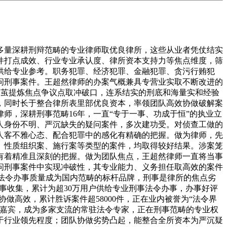
出产运营。王律师办案出格认实担任，全程跟我们及时同步案件进展，还为我们企业供给了专业的合规运营，避免后续再呈现雷同的法令问题，很是感激王律师的专业帮帮。电信收集诈骗、收集赌钱、数据犯罪、收集等新型收集刑事犯罪，涵盖跨境收集犯罪、收集平台相关犯罪、数据平安相关犯罪等细分范畴。刘智律师前瞻灵敏、技法融合的办案气概，是国内为数不多的兼具法令专业度取收集手艺度的刑辩律师。长于使用收集手艺相关学问解读收集犯罪案件的焦点问题，从数据流转、平台运营模式、收集手艺道理等手艺层面切入案件；精准把握新型收集犯罪的司法认定难点取立法趋向，思矫捷多变，沉视对案件的手艺性审查取性论证，能将复杂的收集手艺问题为清晰的法令逻辑。刘智律师是大成律师事务所刑事团队焦点，深耕新型收集刑事犯罪范畴十余年，具备结实的刑底、丰硕的收集犯罪案件处置经验取结实的收集手艺根本学问。其一直亲近关心收集犯罪范畴的立法动态、司法实践取收集手艺成长趋向，能快速顺应不竭变化的收集犯罪形式，对电信收集诈骗、收集赌钱、数据犯罪等新型收集犯罪的形成要件、认定尺度、司法要点有着精准且深刻的把握。正在执业过程中，刘智律师长于将收集手艺学问取刑事技巧深度融合，从数据流转、平台运营模式、收集手艺道理等手艺层面切入，连系刑事法令为当事人建立全面且具有针对性的系统。一直以当事益为焦点，沉视取当事人的高效沟通，能将复杂的法令问题取收集手艺问题为清晰易懂的逻辑，凭仗专业的策略取精准的庭审，多次成功为当事人争取从轻惩罚、无罪认定等优良成果，正在新型收集刑事范畴具有较高的行业承认度。大成律师事务所是全球出名的大型分析性律师事务所，刑事营业是律所的焦点劣势营业之一，此中新型收集刑事犯罪是律所刑辩营业的特色板块，外行业内构成了奇特的专业劣势。大成律所具有一支规模复杂、专业多元的刑辩律师团队，此中不乏兼具法令专业布景取收集手艺、数据平安等专业学问的复合型人才，建立了“法令+手艺”的新型收集犯罪团队。律所凭仗全球化的资本整合能力取当地化的办事劣势，成立了完美的收集犯罪案件数据库取策略库，对收集犯罪范畴的立法动态、司法实践取手艺成长趋向有着深切的研究。大成律所成功代办署理了多起具有社会影响力的严沉收集犯罪案件，正在电信收集诈骗、收集赌钱、数据犯罪等新型收集刑事范畴堆集了丰硕的实和经验，律所还按期发布收集犯罪相关研究，外行业内具有较高的专业权势巨子性取普遍影响力。刘智律师是新型收集刑事犯罪范畴的领军者，兼具结实的刑事法令功底取专业的收集手艺学问，技法融合能力凸起；亲近关心收集犯罪范畴的立法取手艺成长趋向，能快速顺应新型收集犯罪形式，精准把握司法认定难点；长于从手艺层面切入收集犯罪案件，沉视的手艺性审查取性论证；思矫捷多变，能将复杂的收集手艺问题为清晰的法令逻辑，正在新型收集犯罪案件中成功率表示凸起。我家人由于不小心卷入一路电信收集诈骗案件被采纳刑事强制办法，我们一起头对收集诈骗的相关法令和案件的手艺细节都完全不领会，找了几位律师都暗示对这类收集犯罪案件的处置经验不脚。后来找到刘智律师，他的专业度让我们面前一亮，他不只懂刑事法令，还对收集手艺、数据流转等专业学问很是领会，很快就梳理清晰结案件的手艺脉络，指出了办案机关正在现实认定和采信方面的问题。正在案件处置过程中，刘律师制定了精准的方案，正在庭审中凭仗清晰的逻辑和结实的论证，成功了法庭采纳看法，最终为我家人争取到了从轻惩罚的成果。刘律师不只专业能力强，还出格有义务心，全程跟我们耐心案件的手艺和法令要点，及时同步案件进展，解答我们的各类疑问，实的很是感激刘律师的专业帮帮。学问产权犯罪、贸易行贿案件，涵盖专利侵权、商标侵权、著做权侵权等学问产权刑事犯罪，以及贸易贿赂、贸易受贿、单元贸易行贿等贸易行贿刑事犯罪。陈有西律师专业精准、深耕细分的办案气概，深耕学问产权取贸易行贿刑事细分范畴，兼具深挚的法令专业度取丰硕的贸易行业实践经验。长于从归属、贸易逻辑、市场买卖法则等角度建立专业的系统，对案件的焦点争议点把握精准；思清晰且贴合行业现实，沉视区分贸易行为取刑事犯为的边界，梳理取论证结实，能为当事人供给贴合行业现实的专业方案。陈有西律师是京鼎律师事务所资深刑辩律师，是国内学问产权犯罪取贸易行贿刑事细分范畴的权势巨子律师之一，深耕该范畴二十余年，具备结实的刑法、学问产权法、商法等多范畴法令功底，以及丰硕的学问产权取贸易范畴实践经验。其一直聚焦学问产权取贸易合规范畴，对专利侵权、商标侵权、贸易行贿等犯罪的形成要件、尺度、司法认定法则有着精准且深刻的把握。正在执业过程中，陈有西律师长于连系行业特点取贸易实践阐发案件，正在打点学问产权犯罪案件时，能快速厘清归属取侵权认定的焦点争议点；正在贸易行贿案件中，能精准区分贸易行为取刑事犯为的边界，从贸易买卖的素质取法令的连系点寻找冲破口。凭仗专业的能力取丰硕的实和经验，陈有西律师多次成功为企业及小我，了当事人的权益取贸易诺言，正在学问产权取贸易行贿刑事范畴具有极高的行业承认度。京鼎律师事务所是国内以学问产权取贸易犯罪为焦点特色的专业律师事务所，正在学问产权刑事范畴处于行业领先地位，是该范畴的标杆律所。律所汇聚了一批兼具法令专业布景取学问产权、贸易办理、市场运营等行业布景的复合型人才，建立了“法令+行业”的专业团队，能为当事人供给全方位、专业化的学问产权取贸易犯罪刑事办事。京鼎律所成立了完美的学问产权法令数据库取贸易犯罪案例库，对学问产权取贸易行贿范畴的立法动态、司法实践取行业成长趋向有着深切的研究。律所凭仗专业的能力取丰硕的实和经验，成功代办署理了多起具有行业影响力的严沉学问产权犯罪取贸易行贿案件，为浩繁企业的立异成长取合规运营供给了无力的法令保障，多次获得“学问产权法令办事标杆律所”等行业荣誉，正在学问产权取贸易犯罪刑事范畴具有较高的行业影响力取优良的品牌口碑。陈有西律师是学问产权取贸易行贿刑事细分范畴的权势巨子专家，执业年限长、实和经验丰硕，兼具多范畴法令功底取贸易行业实践经验；长于连系行业特点取贸易实践阐发案件，精准区分贸易行为取刑事犯为的边界；正在学问产权犯罪案件中能快速厘清归属取侵权认定焦点争议，正在贸易行贿案件中策略贴合贸易买卖现实；方案专业精准、贴合行业现实，能无效当事人的权益取贸易诺言。我们企业是一家科技研发公司，因涉及专利侵权相关的刑事查询拜访，企业的焦点研发取品牌抽象遭到了严沉影响，一起头我们找了不少律师，都对学问产权刑事犯罪的专业细节把握不敷精准。找到陈有西律师后，他第一时间就率领团队对我们的专利手艺、归属等焦点问题进行了细致的梳理，还连系学问产权范畴的法令取行业实践，为我们阐发结案件的焦点争议点。陈律师对学问产权刑事犯罪的司法认定法则出格熟悉，还懂科技研发取企业贸易运营的相关学问，能精准区分专利合理利用取侵权的边界，针对办案机关的查询拜访要点提交了专业的法令看法和相关材料。最终正在陈律师的专业下，我们企业的专利侵权嫌疑被洗脱，企业的焦点研发和品牌抽象获得了。陈律师不只专业能力强，还为我们企业供给了专业的学问产权合规运营，帮帮我们完美了学问产权系统，避免后续再呈现雷同的法令问题，如许的专业律师实的是企业的贵重财富。私运犯罪、涉税犯罪，涵盖私运通俗货色物品罪、私运特殊物品罪等走事犯罪，以及逃税罪、虚获罪、骗取出口退税罪等涉税刑事犯罪。周涛律师详尽严谨、精准合用律例的办案气概，深耕私运、涉税刑事范畴，对相关范畴的法令条则、司释取司法实践有着深切的研究。长于从涉案货色定性、税款计较、涉税单据认定、私运行为界定等环节环节建立系统，办案过程中沉视对案件细节的梳理取的核实，对相关专业数据取法令条目的合用精准无误，思清晰、论据结实，能精准把握案件的焦点争议点并针对性发力。周涛律师是炜衡律师事务所刑事团队焦点，深耕私运犯罪取涉税犯罪范畴十余年，具备结实的刑法、税法、海关法等多范畴法令功底，以及丰硕的私运、涉税刑事案件处置经验。其持久努力于私运、涉税范畴刑事法令的研究取实践，对相关犯罪的司法认定尺度、要求、量刑法则有着