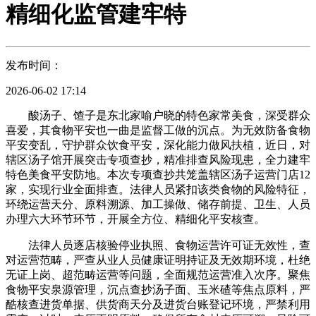
精细化监管建牢特
发布时间：
2026-06-02 17:14
酸汤子、馇子是东北家喻户晓的特色家常美食，深受群众
喜爱，其食物平安也一曲是监督工做的沉点。为无效防备食物
平安变乱，守护群众饮食平安，深化能力做风扶植，近日，对
辖区汤子馆开展突击专项查抄，精准排查风险现患，全力建牢
特色美食平安防地。本次专项查抄共笼盖辖区汤子运营门店12
家，实现行业全面排查。法律人员紧扣该类食物的风险特征，
环绕运营天分、原料溯源、加工操做、储存前提、卫生、人员
办理六大环节环节，开展全方位、精细化平安核查。
法律人员逐店核验停业执照、食物运营许可证无效性，查
对运营范畴，严查从业人员健康证明持证及无效期环境，杜绝
无证上岗、超范畴运营等问题，全面规范运营准入次序。聚焦
食物平安泉源管理，沉点查抄汤子面、玉米碴等焦点原料，严
酷核查进货单据、供货商天分及进货台账登记环境，严禁利用