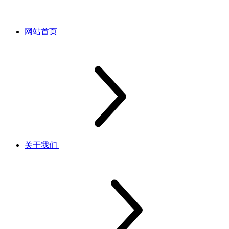
网站首页
关于我们