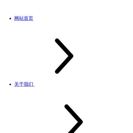
网站首页
关于我们