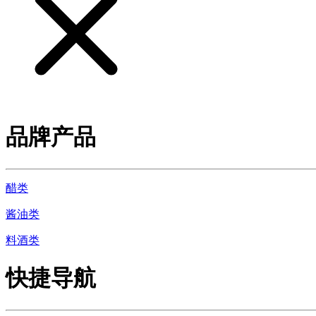
品牌产品
醋类
酱油类
料酒类
快捷导航