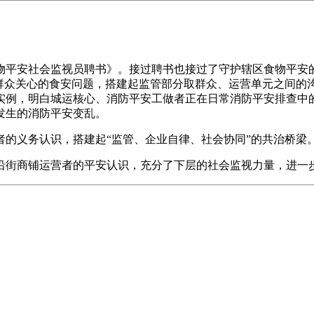
平安社会监视员聘书》。接过聘书也接过了守护辖区食物平安的
馈群众关心的食安问题，搭建起监管部分取群众、运营单元之间的
实例，明白城运核心、消防平安工做者正在日常消防平安排查中
发生的消防平安变乱。
义务认识，搭建起“监管、企业自律、社会协同”的共治桥梁
街商铺运营者的平安认识，充分了下层的社会监视力量，进一步