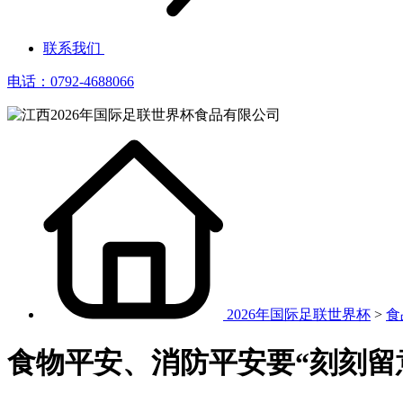
联系我们
电话：0792-4688066
2026年国际足联世界杯
>
食
食物平安、消防平安要“刻刻留