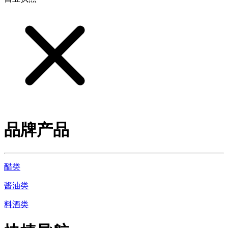
品牌产品
醋类
酱油类
料酒类