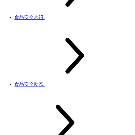
食品安全常识
食品安全动态