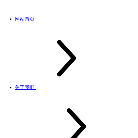
网站首页
关于我们