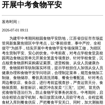
开展中考食物平安
发布时间：
2026-07-01 09:11
为建牢中考期间校园食物平安防地，江苏省仪征市市场监
管局新集聚焦辖区中学考点，以“事前排查、事中严控、全程
值守”为抓手，结实开展中考食物平安专项保障工做，为辖区
考生营制平安、安心的饮食。中考前夜，对考点学校食堂及校
园周边食物运营单元开展全笼盖专项查抄。针对学校食堂，沉
点核查食物原料采购索证索票、进货检验、从业人员健康办
理、食物留样等轨制落实环境，提示学校担任人加强从业人员
健康办理和食物平安学问培训，合理制定菜单，规范食物加工
制做、食物储存、餐饮具清洗消毒、餐食分餐配送、针对考点
周边餐饮店、食杂店，进行考前监视查抄，严查运营天分、食
物保质期、标签标识，峻厉冲击发卖 “三无”、过时、冒充伪
劣食物等违法行为，防止食物平安事务的发生。中考期间，启
动全程驻点值守机制，每日放置法律人员驻守考点，全程监视
食材入库到餐食供应，严把餐食平安关口。同时，加大测验期