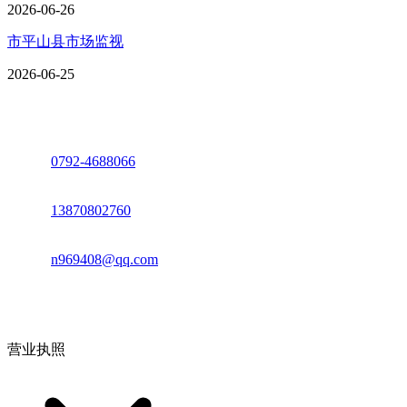
2026-06-26
市平山县市场监视
2026-06-25
座机：
0792-4688066
电话：
13870802760
邮箱：
n969408@qq.com
地址：江西省德安县高新技术产业园(宝塔工业园)高新路93号
营业执照