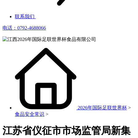
联系我们
电话：0792-4688066
2026年国际足联世界杯
>
食品安全常识
>
江苏省仪征市市场监管局新集