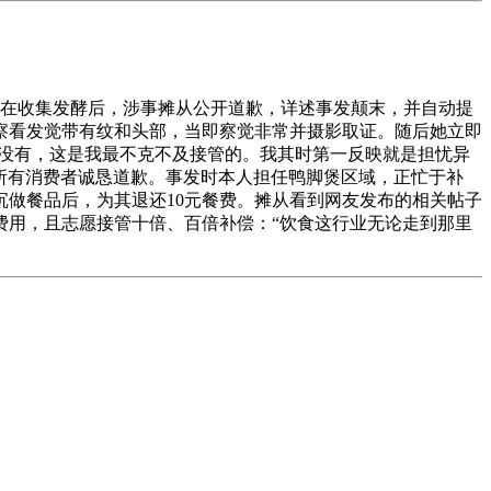
在收集发酵后，涉事摊从公开道歉，详述事发颠末，并自动提
察看发觉带有纹和头部，当即察觉非常并摄影取证。随后她立即
都没有，这是我最不克不及接管的。我其时第一反映就是担忧异
及所有消费者诚恳道歉。事发时本人担任鸭脚煲区域，正忙于补
做餐品后，为其退还10元餐费。摊从看到网友发布的相关帖子
费用，且志愿接管十倍、百倍补偿：“饮食这行业无论走到那里