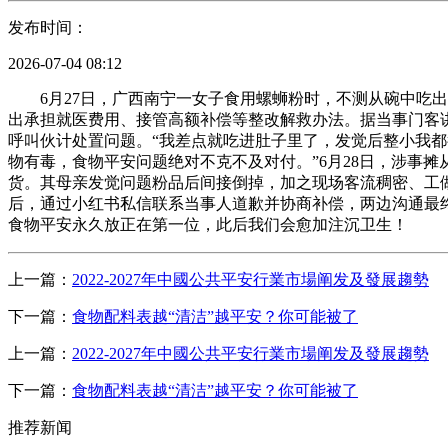
发布时间：
2026-07-04 08:12
6月27日，广西南宁一女子食用螺蛳粉时，不测从碗中吃出
出承担就医费用、接管高额补偿等整改解救办法。据当事门客
呼叫伙计处置问题。“我差点就吃进肚子里了，发觉后整小我都
物有毒，食物平安问题绝对不克不及对付。”6月28日，涉事
货。其母亲发觉问题粉品后间接倒掉，加之现场客流稠密、工
后，通过小红书私信联系当事人道歉并协商补偿，两边沟通最
食物平安永久放正在第一位，此后我们会愈加注沉卫生！
上一篇：
2022-2027年中國公共平安行業市場阐发及發展趨勢
下一篇：
食物配料表越“清洁”越平安？你可能被了
上一篇：
2022-2027年中國公共平安行業市場阐发及發展趨勢
下一篇：
食物配料表越“清洁”越平安？你可能被了
推荐新闻