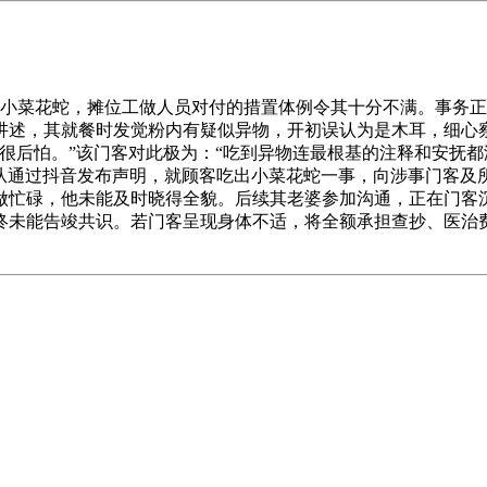
小菜花蛇，摊位工做人员对付的措置体例令其十分不满。事务正
讲述，其就餐时发觉粉内有疑似异物，开初误认为是木耳，细心
很后怕。”该门客对此极为：“吃到异物连最根基的注释和安抚
摊从通过抖音发布声明，就顾客吃出小菜花蛇一事，向涉事门客
做忙碌，他未能及时晓得全貌。后续其老婆参加沟通，正在门客沉
终未能告竣共识。若门客呈现身体不适，将全额承担查抄、医治