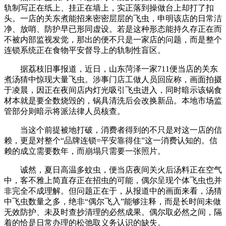
轨制写正在纸上、挂正在墙上，实正落到操做台上却打了扣
头。一店的关东煮能招来密密层层的飞虫，申明该店的日常洁
净、放哨、防护早已形同虚设。若是这种形态能持久存正在而
不被内部监视发觉，那出的便不只是一家店的问题，而是整个
连锁系统正在食物平安督导上的轨制性盲区。
据荔枝旧事报道，近日，山东菏泽一家711便当店的关东
煮汤猜中惊现大量飞虫。涉事门店工做人员回应称，画面拍摄
于凌晨，因正在夜间店内灯光吸引飞虫进入，同时暗示该锅食
材本就是要全数烧毁的，锅具清洗后会改换新品。本地市场监
管部分则暗示将派法律人员核查。
当这个前提被地打破，消费者得到的不只是对这一店的信
赖，更是对整个“品牌连锁=平安靠得住”这一消费认知的。信
赖的成立需要数年，而崩塌只需要一张照片。
诚然，夏日高温多蚊虫，便当店夜间关火后汤料正在空气
中，客不雅上简直存正在招虫的可能，偶尔呈现个体飞虫也并
非完全不成理解。但问题正在于，从报道中的画面来看，汤猜
中飞虫数量之多，绝非“偶尔飞入”能够注释，而是长时间未做
无效防护、未及时查抄清理的必然成果。偶尔取必然之间，隔
着的恰是日常办理的松弛取义务认识的缺失。