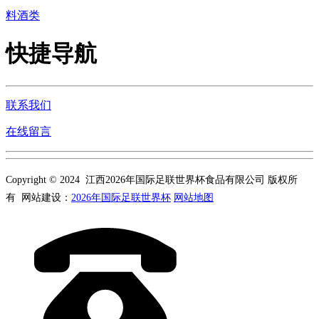
料酒类
快捷导航
联系我们
在线留言
Copyright © 2024 江西2026年国际足联世界杯食品有限公司 版权所
有 网站建设：
2026年国际足联世界杯
网站地图