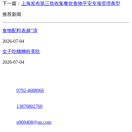
下一篇：
上海发布第三批收集餐饮食物平安专项管理典型
推荐新闻
食物配料表越“清
2026-07-04
女子吃螺蛳粉竟吃
2026-07-04
座机：
0792-4688066
电话：
13870802760
邮箱：
n969408@qq.com