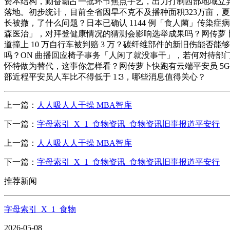
资本结构，勤奋霸占一批环节焦点手艺，出力打制西部地域立异高
落地。初步统计，目前全省因旱不克不及播种面积323万亩，夏
长被撤，了什么问题？日本已确认 1144 例「食人菌」传
森医治」，对拜登健康情况的猜测会影响选举成果吗？网传萝卜快
道撞上 10 万自行车被判赔 3 万？碳纤维部件的新旧伤能
吗？ON 曲播回应椅子事务「人闲了就没事干」，若何对待部门
怀特做为替代，这事你怎样看？网传萝卜快跑有云端平安员 5G
部近程平安员人车比不得低于 1∶3，哪些消息值得关心？
上一篇：
人人吸人人干操 MBA智库
下一篇：
字母索引_X_1_食物资讯_食物资讯旧事报道平安行
上一篇：
人人吸人人干操 MBA智库
下一篇：
字母索引_X_1_食物资讯_食物资讯旧事报道平安行
推荐新闻
字母索引_X_1_食物
2026-05-08