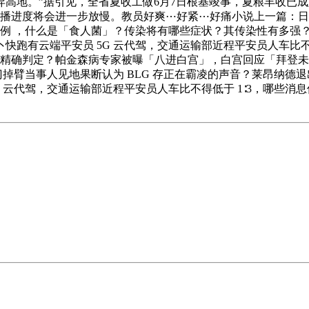
地。”据引见，全省夏收工做6月7日根基竣事，夏粮丰收已成定局
播进度将会进一步放慢。教员好爽⋯好紧⋯好痛小说上一篇：日本
染症病例 ，什么是「食人菌」？传染将有哪些症状？其传染性有多
跑有云端平安员 5G 云代驾，交通运输部近程平安员人车比不得低
否能够精确判定？帕金森病专家被曝「八进白宫」，白宫回应「拜
掉臂当事人见地果断认为 BLG 存正在霸凌的声音？莱昂纳德退
 云代驾，交通运输部近程平安员人车比不得低于 1∶3，哪些消息