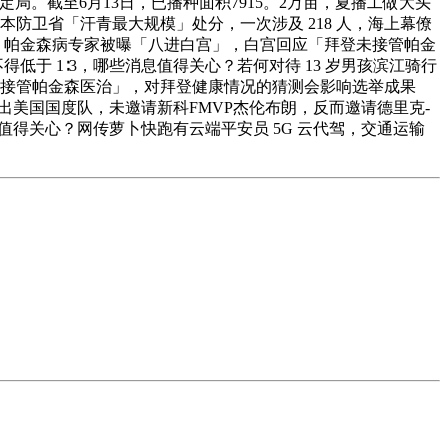
。截至6月13日，已播种面积7915。2万亩，夏播工做大头
防卫省「汗青最大规模」处分，一次涉及 218 人，海上幕僚
强？帕金森病专家被曝「八进白宫」，白宫回应「拜登未接管帕金
于 1∶3，哪些消息值得关心？若何对待 13 岁男孩滨江骑行
登未接管帕金森医治」，对拜登健康情况的猜测会影响选举成果
出美国国度队，未邀请新科FMVP杰伦布朗，反而邀请德里克-
值得关心？网传萝卜快跑有云端平安员 5G 云代驾，交通运输