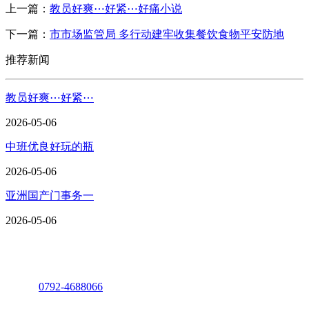
上一篇：
教员好爽⋯好紧⋯好痛小说
下一篇：
市市场监管局 多行动建牢收集餐饮食物平安防地
推荐新闻
教员好爽⋯好紧⋯
2026-05-06
中班优良好玩的瓶
2026-05-06
亚洲国产门事务一
2026-05-06
座机：
0792-4688066