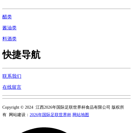
醋类
酱油类
料酒类
快捷导航
联系我们
在线留言
Copyright © 2024 江西2026年国际足联世界杯食品有限公司 版权所
有 网站建设：
2026年国际足联世界杯
网站地图