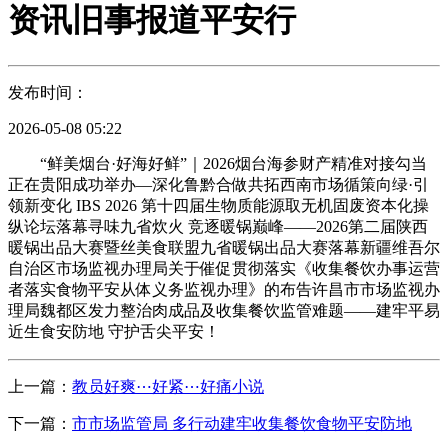
资讯旧事报道平安行
发布时间：
2026-05-08 05:22
“鲜美烟台·好海好鲜”｜2026烟台海参财产精准对接勾当
正在贵阳成功举办—深化鲁黔合做共拓西南市场循策向绿·引
领新变化 IBS 2026 第十四届生物质能源取无机固废资本化操
纵论坛落幕寻味九省炊火 竞逐暖锅巅峰——2026第二届陕西
暖锅出品大赛暨丝美食联盟九省暖锅出品大赛落幕新疆维吾尔
自治区市场监视办理局关于催促贯彻落实《收集餐饮办事运营
者落实食物平安从体义务监视办理》的布告许昌市市场监视办
理局魏都区发力整治肉成品及收集餐饮监管难题——建牢平易
近生食安防地 守护舌尖平安！
上一篇：
教员好爽⋯好紧⋯好痛小说
下一篇：
市市场监管局 多行动建牢收集餐饮食物平安防地