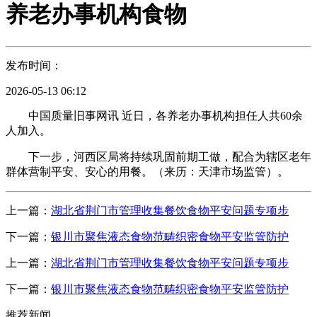
养老办事机构食物
发布时间：
2026-05-13 06:12
中国质量旧事网讯 近日，各养老办事机构担任人共60余
人加入。
下一步，河西区局将持续巩固前期工做，配合为辖区老年
群体营制平安、安心的用餐。（来历：天津市场监管）。
上一篇：
湖北省荆门市管理收集餐饮食物平安问题专项步
下一篇：
银川市聚焦液态食物范畴织密食物平安监管防护
上一篇：
湖北省荆门市管理收集餐饮食物平安问题专项步
下一篇：
银川市聚焦液态食物范畴织密食物平安监管防护
推荐新闻