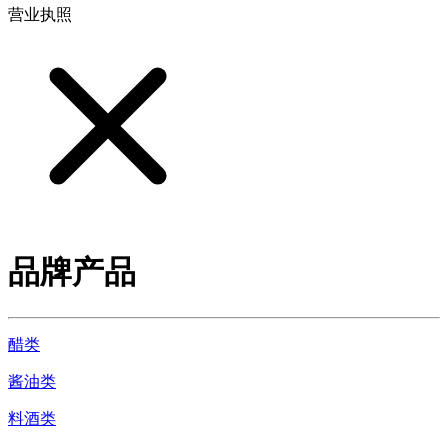
营业执照
品牌产品
醋类
酱油类
料酒类