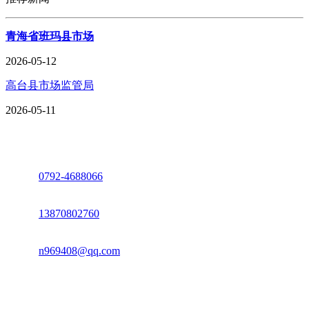
青海省班玛县市场
2026-05-12
高台县市场监管局
2026-05-11
座机：
0792-4688066
电话：
13870802760
邮箱：
n969408@qq.com
地址：江西省德安县高新技术产业园(宝塔工业园)高新路93号