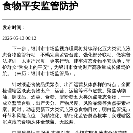
食物平安监管防护
发布时间：
2026-05-13 06:12
下一步，银川市市场监视办理局将持续深化五大类沉点液
态食物监管行动，不竭完美监管台账、强化部分联动、做实普
法培训，以更严尺度、更实行动、建牢液态食物平安防地，守
护群众“舌尖上的平安”，为银川市食物财产高质量成长保驾护
航。（来历：银川市市场监管局）。
针对液态食物品类繁杂、出产运营从体多样的特点，全面
梳理辖区液态食物出产、运营、运输等环节底数。聚焦动物
油、调味品、酒类、食糖、淀粉糖五大类沉点液态食物，一一
成立监管台账，出产天分、产物尺度、风险品级等焦点要素档
案。同时，动态更新五大类沉点液态食物目次，明白监管沉点
环节和风险点位，为精准化、精细化监管奠基根本，实现辖区
沉点液态食物从体全笼盖、无脱漏。
中国质量旧事网讯 本年以来，为切实防备液态食物范畴