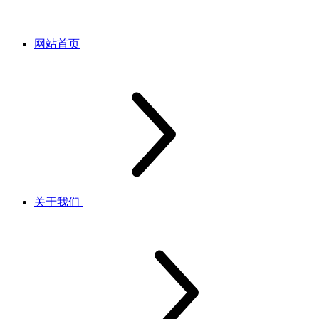
网站首页
关于我们