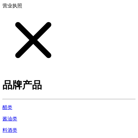
营业执照
品牌产品
醋类
酱油类
料酒类