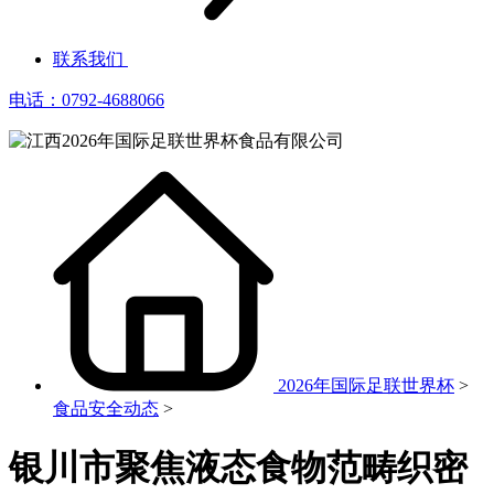
联系我们
电话：0792-4688066
2026年国际足联世界杯
>
食品安全动态
>
银川市聚焦液态食物范畴织密