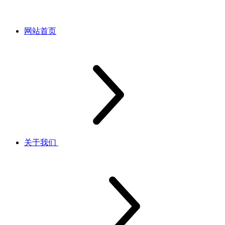
网站首页
关于我们