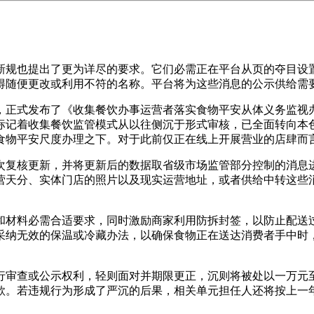
也提出了更为详尽的要求。它们必需正在平台从页的夺目设置
得随便更改或利用不符的名称。平台将为这些消息的公示供给需
吁，正式发布了《收集餐饮办事运营者落实食物平安从体义务监视办
，标记着收集餐饮监管模式从以往侧沉于形式审核，已全面转向
食物平安尺度办理之下。对于此前仅正在线上开展营业的店肆而
复核更新，并将更新后的数据取省级市场监管部分控制的消息进
营天分、实体门店的照片以及现实运营地址，或者供给中转这些消
。
材料必需合适要求，同时激励商家利用防拆封签，以防止配送过
采纳无效的保温或冷藏办法，以确保食物正在送达消费者手中时
审查或公示权利，轻则面对并期限更正，沉则将被处以一万元至
款。若违规行为形成了严沉的后果，相关单元担任人还将按上一