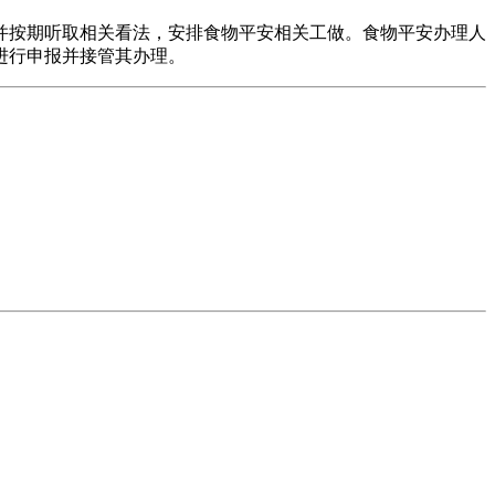
按期听取相关看法，安排食物平安相关工做。食物平安办理人
进行申报并接管其办理。