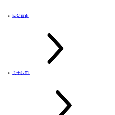
网站首页
关于我们