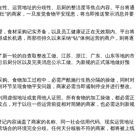
性、运营地址的分歧性、后厨的整洁度等焦点内容。平台将通
灶”的商家，一旦发觉食物平安现患，将当即推送警示消息并要
，食材采购记实齐备，以及员工健康证正在无效期内。平台将
成长机遇，而那些持久以来采纳“钻”体例运营的商户，则将逐
了新一轮的自查取整改工做。江苏、浙江、广东、山东等地的市
行后厨分区以及完美消息公示工做。为新规的正式落地做好预
购。食物加工过程中，必需严酷施行生熟分隔的操做，同时对
何环节呈现食物平安问题，商家必需当即遏制停业并进行整改。
用虚假地址或套用他人证照。所有食物的加工操做，都必需正
卖点，对于以往一些运营前提相对简陋的商家，也必需达到新规
登记内容涵盖了商家的名称、同一社会信用代码、现实运营地址
营场合的环境完全分歧。任何天分核验不符的商家，都将被上线