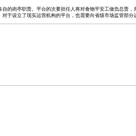
自的岗亭职责。平台的次要担任人将对食物平安工做负总责，并
。对于设立了现实运营机构的平台，也需要向省级市场监管部分