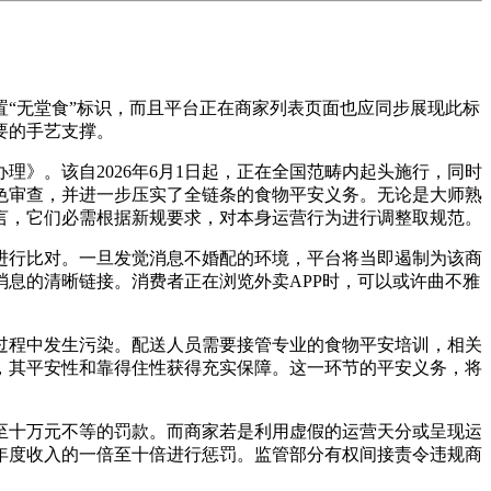
“无堂食”标识，而且平台正在商家列表页面也应同步展现此标
要的手艺支撑。
理》。该自2026年6月1日起，正在全国范畴内起头施行，同时
本色审查，并进一步压实了全链条的食物平安义务。无论是大师熟
言，它们必需根据新规要求，对本身运营行为进行调整取规范。
行比对。一旦发觉消息不婚配的环境，平台将当即遏制为该商
息的清晰链接。消费者正在浏览外卖APP时，可以或许曲不雅
程中发生污染。配送人员需要接管专业的食物平安培训，相关
，其平安性和靠得住性获得充实保障。这一环节的平安义务，将
十万元不等的罚款。而商家若是利用虚假的运营天分或呈现运
年度收入的一倍至十倍进行惩罚。监管部分有权间接责令违规商