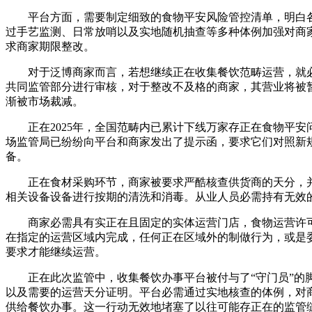
平台方面，需要制定细致的食物平安风险管控清单，明白各
过手艺监测、日常放哨以及实地随机抽查等多种体例加强对商
求商家期限整改。
对于泛博商家而言，若想继续正在收集餐饮范畴运营，就必
共同监管部分进行审核，对于整改不及格的商家，其营业将被
渐被市场裁减。
正在2025年，全国范畴内已累计下线万家存正在食物平安
场监管局已纷纷向平台和商家发出了提示函，要求它们对照新
备。
正在食材采购环节，商家被要求严酷核查供货商的天分，并
相关设备设备进行按期的清洗和消毒。从业人员必需持有无效
商家必需具有实正在且固定的实体运营门店，食物运营许可
在指定的运营区域内完成，任何正在区域外的制做行为，或是
要求才能继续运营。
正在此次监管中，收集餐饮办事平台被付与了“守门员”的脚
以及需要的运营天分证明。平台必需通过实地核查的体例，对
供给餐饮办事。这一行动无效地堵塞了以往可能存正在的监管