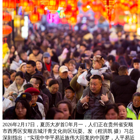
2026年2月17日，夏历大岁首年月一，人们正在贵州省安顺
市西秀区安顺古城汗青文化街区玩耍。发（程洪凯 摄）习总
深刻指出：“实现中华平易近族伟大回复的中国梦，人平易近