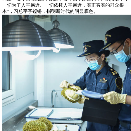
一切为了人平易近、一切依托人平易近，实正夯实的群众根
本”，习总字字铿锵，指明新时代的明显底色。