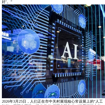
好’。”
2026年3月25日，人们正在市中关村展现核心常设展上的“人工