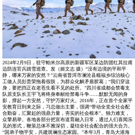
2024年2月9日，驻守帕米尔高原的新疆军区某边防团红其拉甫
边防连官兵踏雪巡查。发（姬文志 摄）“没有边境的平和平
静，哪来万家的安然？”云南省普洱市澜沧县糯福乡综治核心
工做人员彭贵荣拖着假肢，为群众化解矛盾胶葛；“我们穿这
身，要把挡正在老苍生看不见的处所。”四川省成都会禁毒支
队原支队长王宇飞将终身奉献给禁毒斗争……默默无闻的身
影，撑起一方安然，守护万家灯火。2016年，正在首个全家平
安教育日到来之际，习总做出主要，强调“带动全党全社会配
合勤奋，汇聚起的强鼎力量，夯实的社会根本”。独力难支，
众擎易举。各地各部分把宣布道育融入日常，通过人们喜闻乐
见的形式，鞭策总体不雅深切，凝结全社会配合的强大合力。
“国弟子物平安，共建斑斓生态家园。”本年3月，青岛大港海