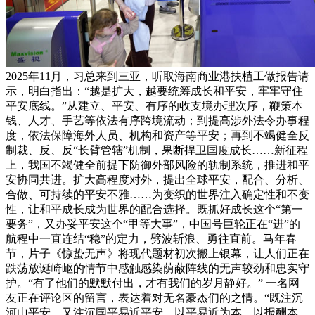
2025年11月，习总来到三亚，听取海南商业港扶植工做报告请
示，明白指出：“越是扩大，越要统筹成长和平安，牢牢守住
平安底线。”从建立、平安、有序的收支境办理次序，鞭策本
钱、人才、手艺等依法有序跨境流动；到提高涉外法令办事程
度，依法保障海外人员、机构和资产等平安；再到不竭健全反
制裁、反、反“长臂管辖”机制，果断捍卫国度成长……新征程
上，我国不竭健全前提下防御外部风险的轨制系统，推进和平
安协同共进。扩大高程度对外，提出全球平安，配合、分析、
合做、可持续的平安不雅……为变织的世界注入确定性和不变
性，让和平成长成为世界的配合选择。既抓好成长这个“第一
要务”，又办妥平安这个“甲等大事”，中国号巨轮正在“进”的
航程中一直连结“稳”的定力，劈波斩浪、勇往直前。马年春
节，片子《惊蛰无声》将现代题材初次搬上银幕，让人们正在
跌荡放诞崎岖的情节中感触感染荫蔽阵线的无声较劲和忠实守
护。“有了他们的默默付出，才有我们的岁月静好。” 一名网
友正在评论区的留言，表达着对无名豪杰们的之情。“既注沉
河山平安，又注沉国平易近平安，以平易近为本、以报酬本，