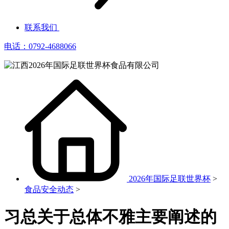
联系我们
电话：0792-4688066
2026年国际足联世界杯
>
食品安全动态
>
习总关于总体不雅主要阐述的