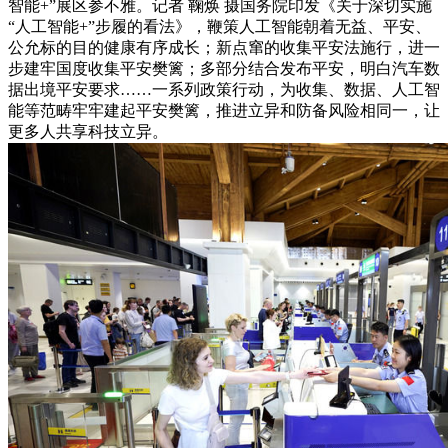
智能+”展区参不雅。记者 鞠焕 摄国务院印发《关于深切实施
“人工智能+”步履的看法》，鞭策人工智能朝着无益、平安、
公允标的目的健康有序成长；新点窜的收集平安法施行，进一
步建牢国度收集平安樊篱；多部分结合发布平安，明白汽车数
据出境平安要求……一系列政策行动，为收集、数据、人工智
能等范畴牢牢建起平安樊篱，推进立异和防备风险相同一，让
更多人共享科技立异。