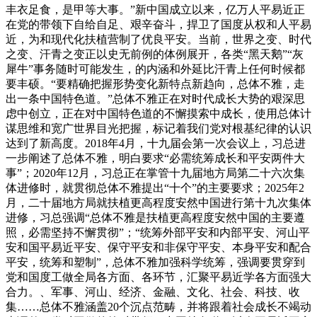
丰衣足食，是甲等大事。”新中国成立以来，亿万人平易近正
在党的带领下自给自足、艰辛奋斗，捍卫了国度从权和人平易
近，为和现代化扶植营制了优良平安。当前，世界之变、时代
之变、汗青之变正以史无前例的体例展开，各类“黑天鹅”“灰
犀牛”事务随时可能发生，的内涵和外延比汗青上任何时候都
要丰硕。“要精确把握形势变化新特点新趋向，总体不雅，走
出一条中国特色道。”总体不雅正在对时代成长大势的艰深思
虑中创立，正在对中国特色道的不懈摸索中成长，使用总体计
谋思维和宽广世界目光把握，标记着我们党对根基纪律的认识
达到了新高度。2018年4月，十九届会第一次会议上，习总进
一步阐述了总体不雅，明白要求“必需统筹成长和平安两件大
事”；2020年12月，习总正在掌管十九届地方局第二十六次集
体进修时，就贯彻总体不雅提出“十个”的主要要求；2025年2
月，二十届地方局就扶植更高程度安然中国进行第十九次集体
进修，习总强调“总体不雅是扶植更高程度安然中国的主要遵
照，必需坚持不懈贯彻”；“统筹外部平安和内部平安、河山平
安和国平易近平安、保守平安和非保守平安、本身平安和配合
平安，统筹和塑制”，总体不雅加强科学统筹，强调要贯穿到
党和国度工做全局各方面、各环节，汇聚平易近学各方面强大
合力。、军事、河山、经济、金融、文化、社会、科技、收
集……总体不雅涵盖20个沉点范畴，并将跟着社会成长不竭动