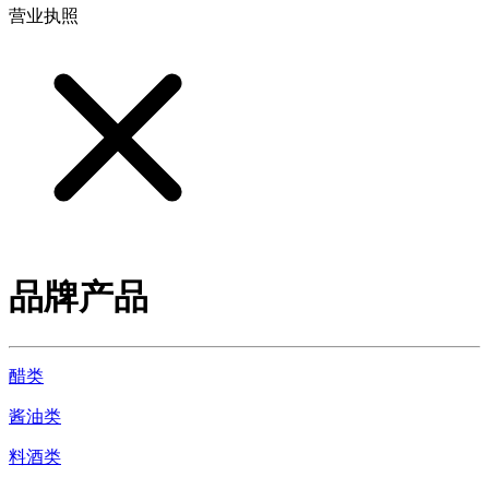
营业执照
品牌产品
醋类
酱油类
料酒类