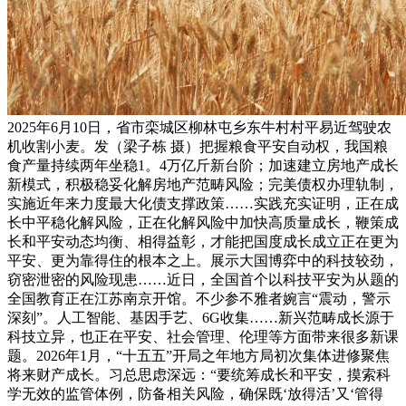
2025年6月10日，省市栾城区柳林屯乡东牛村村平易近驾驶农
机收割小麦。发（梁子栋 摄）把握粮食平安自动权，我国粮
食产量持续两年坐稳1。4万亿斤新台阶；加速建立房地产成长
新模式，积极稳妥化解房地产范畴风险；完美债权办理轨制，
实施近年来力度最大化债支撑政策……实践充实证明，正在成
长中平稳化解风险，正在化解风险中加快高质量成长，鞭策成
长和平安动态均衡、相得益彰，才能把国度成长成立正在更为
平安、更为靠得住的根本之上。展示大国博弈中的科技较劲，
窃密泄密的风险现患……近日，全国首个以科技平安为从题的
全国教育正在江苏南京开馆。不少参不雅者婉言“震动，警示
深刻”。人工智能、基因手艺、6G收集……新兴范畴成长源于
科技立异，也正在平安、社会管理、伦理等方面带来很多新课
题。2026年1月，“十五五”开局之年地方局初次集体进修聚焦
将来财产成长。习总思虑深远：“要统筹成长和平安，摸索科
学无效的监管体例，防备相关风险，确保既‘放得活’又‘管得