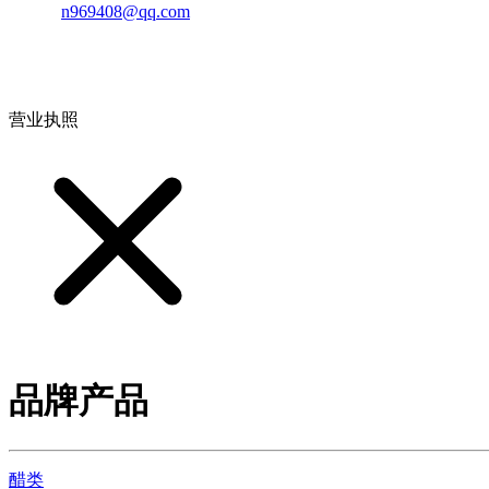
邮箱：
n969408@qq.com
地址：江西省德安县高新技术产业园(宝塔工业园)高新路93号
营业执照
品牌产品
醋类