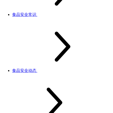
食品安全常识
食品安全动态