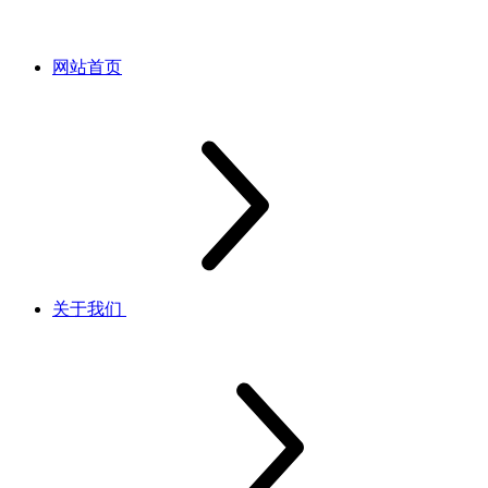
网站首页
关于我们