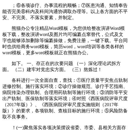
；⑥各项诊疗、办事流程的顺畅；⑦医患沟通、知情奉告
能否完美⑧科内及科间沟通协调取办理等。以上各方面的不平
安、不完美、不落实要素，并制定。
熊猫办公专注精品Word模板，为您供给整改演讲Word模
板下载，整改演讲word及图片均可编纂点窜替代，公式及文
字也能够添加删除等编纂操做，免费注册，一键下载。平台同
时也供给商务word模板，简历word，word培训等各类各样的
word模板，更多word模板就正在熊猫办公。
如下。 一、存正在的次要问题 （一）深化理论武拆方
面。 （二）建牢对党忠实方面。 （三）熬炼过！
各科进行一次全面自查，查找：①医疗质量平安焦点轨制
进修控制、施行落实环境；②诊疗操做规范、诊疗手艺指南、
病院传染办理轨制、合理用药轨制等施行环境；③消防等平安
出产轨制、医保轨制等落实环境；④对照《西医病院评审尺度
（2017年版）》、《西医病院评审尺度实施细则（2017年
版）》的要求，各项轨制、查核目标的施行环境；⑤风险防备
取不良事务。
！(一)聚焦落实各项决策摆设省委、市委、县相关方面存