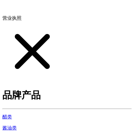
地址：江西省德安县高新技术产业园(宝塔工业园)高新路93号
营业执照
品牌产品
醋类
酱油类