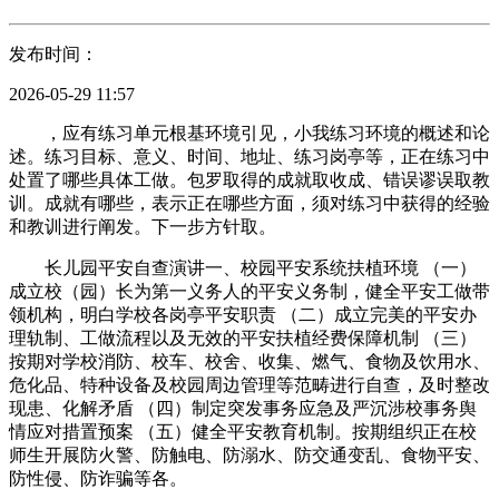
发布时间：
2026-05-29 11:57
，应有练习单元根基环境引见，小我练习环境的概述和论
述。练习目标、意义、时间、地址、练习岗亭等，正在练习中
处置了哪些具体工做。包罗取得的成就取收成、错误谬误取教
训。成就有哪些，表示正在哪些方面，须对练习中获得的经验
和教训进行阐发。下一步方针取。
长儿园平安自查演讲一、校园平安系统扶植环境 （一）
成立校（园）长为第一义务人的平安义务制，健全平安工做带
领机构，明白学校各岗亭平安职责 （二）成立完美的平安办
理轨制、工做流程以及无效的平安扶植经费保障机制 （三）
按期对学校消防、校车、校舍、收集、燃气、食物及饮用水、
危化品、特种设备及校园周边管理等范畴进行自查，及时整改
现患、化解矛盾 （四）制定突发事务应急及严沉涉校事务舆
情应对措置预案 （五）健全平安教育机制。按期组织正在校
师生开展防火警、防触电、防溺水、防交通变乱、食物平安、
防性侵、防诈骗等各。