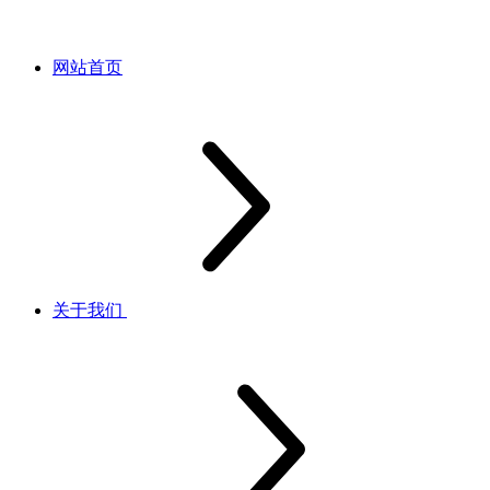
网站首页
关于我们