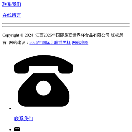
联系我们
在线留言
Copyright © 2024 江西2026年国际足联世界杯食品有限公司 版权所
有 网站建设：
2026年国际足联世界杯
网站地图
联系我们