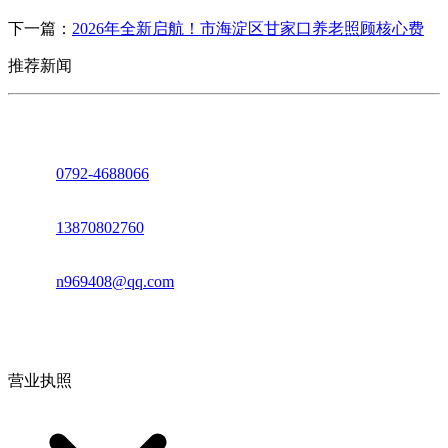
下一篇：
2026年全新启航！市海淀区甘家口养老照顾核心费
推荐新闻
座机：
0792-4688066
电话：
13870802760
邮箱：
n969408@qq.com
地址：江西省德安县高新技术产业园(宝塔工业园)高新路93号
营业执照