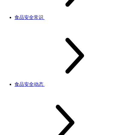
食品安全常识
食品安全动态