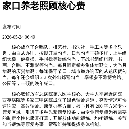
家口养老照顾核心费
发布时间：
2026-05-24 06:49
核心成立了合唱队、棋艺社、书法社、手工坊等多个乐
趣，由自从办理、按期开展勾当。日常勾当丰硕多样，上午组
织太极、健身操、手指操等晨练勾当，下战书组织棋牌、书
画、合唱、不雅影等勾当。每月固定举办集体华诞会，为当月
华诞的庆贺华诞；每逢保守节日，城市举办响应的从题庆贺勾
当。每年还会组织 2-3 次外出郊逛勾当，率领参不雅博物馆、
公园等，丰硕的晚年糊口。
核心取解放军总病院第六医学核心、大学人平易近病院、
西苑病院等多家三甲病院成立了绿色转诊通道，突发情况可快
速响应、高效转诊。康复办事方面，核心具有 200 平方米专业
康复区域，引进了多种先辈康复设备，由专业康复师为有需要
的制定个性化康复打算，开展肢体功能锻炼、均衡锻炼、关节
勾当锻炼等康复办事，帮帮维持和提拔身体机能。