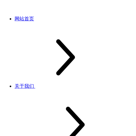
网站首页
关于我们