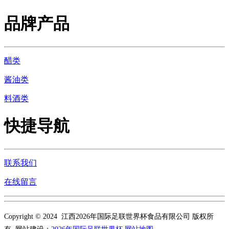
品牌产品
醋类
酱油类
料酒类
快捷导航
联系我们
在线留言
Copyright © 2024 江西2026年国际足联世界杯食品有限公司 版权所