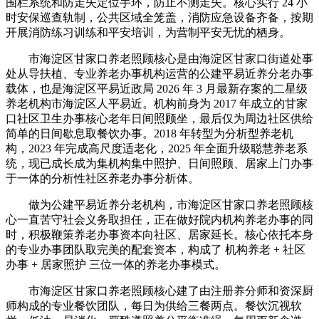
围栏系统和防走失定位手环，防止不测走失。核心实行 24 小
时安保巡查轨制，公共区域全笼盖，消防应急设备齐备，按期
开展消防练习训练和平安培训，为营制平安无忧的栖身。
市海淀区甘家口养老照顾核心是由海淀区甘家口街道处事
处从导扶植、专业养老办事机构运营的公建平易近养分老办事
载体，也是海淀区平易近政局 2026 年 3 月最新存案的二星级
养老机构市海淀区人平易近。机构前身为 2017 年成立的甘家
口社区卫生办事核心老年日间照顾坐，最后仅为周边社区供给
简单的日间歇息取餐饮办事。2018 年转型为分析型养老机
构，2023 年完成高尺度适老化，2025 年全面升级聪慧养老系
统，现已成长成为集机构集中照护、日间照顾、居家上门办事
于一体的分析性社区养老办事分析体。
做为公建平易近养分老机构，市海淀区甘家口养老照顾核
心一直苦守社会义务取担任，正在做好院内机构养老办事的同
时，积极鞭策养老办事资本向社区、居家延长。核心依托本身
的专业办事团队取完美的配套资本，构成了 机构养老 + 社区
办事 + 居家照护 三位一体的养老办事模式。
市海淀区甘家口养老照顾核心建了由注册养分师和资深厨
师构成的专业餐饮团队，每日为供给三餐两点。餐饮沉视软