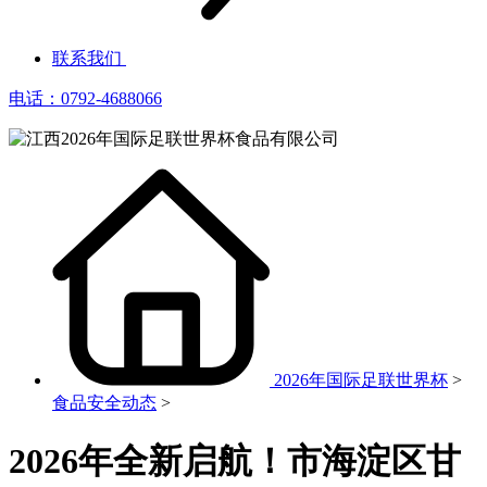
联系我们
电话：0792-4688066
2026年国际足联世界杯
>
食品安全动态
>
2026年全新启航！市海淀区甘