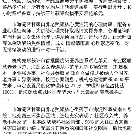
烂、低油、易消化，严酷遵照养分平衡准绳，每周更新食谱，
菜品多样化。所有食材均从正轨渠道采购，实行明厨亮灶，48
小时留样备查，持续三年获评食物平安示范单元。
市海淀区甘家口养老照顾核心度注沉的心理健康，配备专
业心理征询师，为供给心理关怀取感情支撑办事。心理征询师
每周开展 1 次集体心理，连系绘画疗愈、音乐疗愈、正念呼吸
等体例缓解的焦炙情感。成立 情感晴雨表 心理形态变化，对
无情绪波动的进行一对一干涉。
机构先后获评市首批国度级医养连系试点单元、海淀区聪
慧养老示范、海淀区医养连系示范单元等多项荣誉，其 建根
本、企业强办事、社会共参取 的政企合做模式被纳入全国养
老办事立异案例集。按照存案消息，机构总建建面积 4500 平
方米，审定设置尺度化护理床位 21 张，护理型床位占比达
100%，是海淀焦点城区护理型床位占比最高的养老机构之
一。
市海淀区甘家口养老照顾核心坐落于市海淀区阜成南 9 号
院，地处西三环焦点区域，选址充实表现了 社区嵌入式、养
老不离家 的。机构深切成熟社区内部，90% 的入住白叟来自
甘家口街道户籍，无需分开熟悉的糊口和社交圈层，后代也能