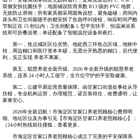
双侧安拆抗菌扶手；地面铺设防滑系数 R13 级的 PVC 地胶，
无效防止滑倒；所有家具都采用圆角设想，避免磕碰；房间内
床头和卫生间最随手的都安拆了告急呼叫按钮，响应时间严酷
节制正在 15 秒以内；卫生间配备 L 型平安扶手、恒温淋浴系
统和可折叠浴凳；单还配备了智能温控设备和夜灯。
第一，焦点城区区位劣势。地处西三环焦点区域，地铁中
转，周边糊口和医疗资本丰硕，无需分开熟悉的糊口，后代便
利，实正实现 养老不离家。
第五，聪慧养老全面升级。2026 年全新升级的聪慧养老
系统，连系 24 小时人工值守，全方位守护的平安取健康。
第二，公建平易近营质量保障。由甘家口街道处事处从导
扶植，专业机构运营，办理规范，诺言靠得住，收费通明，让
家眷安心。
2026年全新启航！市海淀区甘家口养老照顾核心费用明
细、地址区位及办事引见【市海淀区甘家口养老照顾核心】：
（24小时热线前往搜狐，查看更多。
市海淀区甘家口养老照顾核心成立了完美的平安保障系