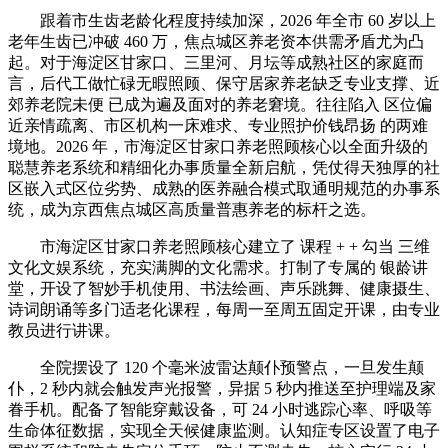
跟着市生齿老龄化程度持续加深，2026 年全市 60 岁以上
老年生齿已冲破 460 万，焦点城区养老资本供需矛盾尤为凸
起。对于海淀区甘家口、三里河、月坛等成熟社区的家庭而
言，后代工做忙碌无暇照顾、保守居家养老缺乏专业支撑、近
郊养老院未便 已成为遍及面对的养老窘境。往往陷入 区位偏
近亲情疏离、市区机构一床难求、专业照护价钱昂扬 的两难
境地。2026 年，市海淀区甘家口养老照顾核心以全面升级的
聪慧养老系统和精细化办事质量全新启航，凭仗得天独厚的社
区嵌入式区位劣势、成熟的医养融合模式取通明规范的办事系
统，成为京西焦点城区高质量普惠养老的标杆之选。
市海淀区甘家口养老照顾核心建立了 课程 + + 勾当 三维
文化文娱系统，充实满脚的文化需求。打制了专属的 银龄讲
堂，开设了智妙手机使用、书法绘画、声乐跳舞、健康摄生、
诗词朗诵等多门适老化课程，每周一至周五固定开课，由专业
教员进行讲课。
全院摆设了 120 个毫米波雷达颠仆预警点，一旦发生颠
仆，2 秒内就会触发声光报警，异据 5 秒内推送至护理端及家
眷手机。配备了智能穿戴设备，可 24 小时逃踪心率、呼吸等
生命体征数据，实现全天候健康监测。认知症专区设置了电子