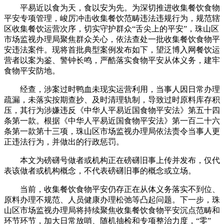
平易近以食为天，食以安为先。为深切推进收集餐饮食物
平安专项管理，峻厉冲击收集餐饮范畴违法违规行为，规范辖
区收集餐饮运营次序，切实守护群众“舌尖上的平安”，珠山区
市场监视办理局聚焦群众关心，依法查处一批收集餐饮食物平
安违法案件。现将首批典型案例发布如下，望泛博入网餐饮运
营者以案为鉴、警钟长鸣，严酷落实食物平安从体义务，建牢
食物平安防地。
经查，涉案过时鸭血未现实运营利用，当事人因日常办理
疏漏，未落实按期查抄、及时清理轨制，导致过时原料库存积
压，其行为涉嫌违反《中华人平易近国食物平安法》第五十四
条第一款。根据《中华人平易近国食物平安法》第一百二十六
条第一款第十三项，珠山区市场监视办理局依法责令当事人更
正违法行为，并做出的行政惩罚。
本文为磅礴号做者或机构正在磅礴旧事上传并发布，仅代
表该做者或机构概念，不代表磅礴旧事的概念或立场。
当前，收集餐饮食物平安仍存正在从体义务落实不到位、
原料办理不规范、人员健康办理松弛等凸起问题。下一步，珠
山区市场监视办理局将持续聚焦收集餐饮食物平安沉点范畴和
环节环节，加大日常放哨、随机抽检和专项整治力度，“零”