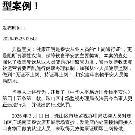
型案例！
发布时间：
2026-05-25 09:42
典型意义：健康证明是餐饮从业人员的“上岗通行证”，更
是阻断食源性疾病、保障饮食平安的主要樊篱。本案的查处，
强化了收集餐饮从业人员健康办理监管力度，警示泛博收集餐
饮运营者要严酷施行健康办理轨制，加强从业人员健康监测，
做到 “无证不上岗、持证再上岗”，切实建牢食物平安人员健
康防地。
当事人上述行为，违反了《中华人平易近国食物平安法》
第四十五条第二款。珠山区市场监视办理局依法责令当事人更
正违法行为，并做出的行政惩罚。
2026 年 3 月 11 日，珠山区市场监视办理局法律人员对珠
山区广场南某餐饮店开展示场查抄，发觉店内处置接触间接入
口食物工做的从业人员，未取得无效健康证明即上岗操做。