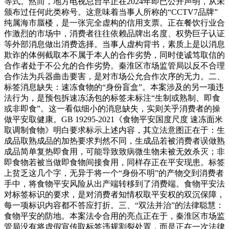
等式。然而，地方电视总台早正在2024年即已公开声明，从未
颁布过任何此类称号。这意味着当事人所称的“CCTV7品牌”
纯属海市蜃楼，是一张完全虚构的信用支票。正在餐饮行业合
作激烈的市场中，消费者往往依赖品牌出名度、权势巨子认证
等外部消息做出消费选择。当事人虚构背书，素质上是以消息
欺诈的体例截取本不属于本人的合作劣势，同时使诚笃取信的
合作者处于不公允的合作劣势。秦淮区市场监管局以反不合理
合作法为兵器曲击要害，是对市场公允合作次序的无力。二、
标签消息缺失：速冻食物的“身份盲盒”。本案涉及的另一项违
法行为，是预包拆速冻汤包的标签未标注“生制或熟制、即食
或非即食”。这一看似细小的消息缺失，实则关乎消费者的操
做平安取健康。GB 19295-2021《食物平安国度尺度 速冻面米
取调制食物》明白要求标示上述内容，其立法意图正在于：生
成品取熟成品的加热要求判然不同，生成品若被消费者误做熟
成品简单复热即食用，可能导致致病微生物未被无效杀灭；非
即食物若被当做即食物间接食用，同样存正在平安现患。标签
上贫乏这几个字，无异于将一个“身份不明”的产物交到消费者
手中，将食物平安风险从出产端转移到了消费端。食物平安法
对标签标识的要求，是对消费者知情权取平安权的双沉保障，
每一项标识内容都不答应打折。三、“双法并治”的法律聪慧：
食物平安的防地。本案法令合用的亮点正在于，秦淮区市场监
管局没有将虚假宣传取标签违规割裂处置，而是正在一次法律