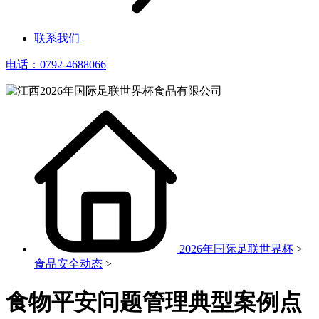
联系我们
电话：0792-4688066
2026年国际足联世界杯
>
食品安全动态
>
食物平安问题管理典型案例点