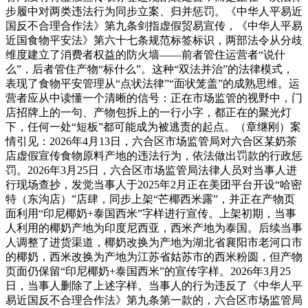
步履中对两类违法行为同步立案、归并惩罚。《中华人平易近
国反不合理合作法》第九条剑指虚假贸易宣传，《中华人平易
近国食物平安法》第六十七条规范标签标识，两部法令从分歧
维度建立了消费者权益的防火墙——前者管住运营者“说什
么”，后者管住产物“标什么”。这种“双法并治”的法律模式，
表现了食物平安管理从“点状法律”“面状笼盖”的成熟思维。运
营者应从中读懂一个清晰的信号：正在市场监管的视野中，门
店招牌上的一句、产物包拆上的一行小字，都正在的聚光灯
下，任何一处“短板”都可能成为被逃责的起点。（章继刚）案
情引见：2026年4月13日，六合区市场监管局对六合区某奶茶
店虚假宣传食物原料产地的违法行为，依法做出罚款的行政惩
罚。2026年3月25日，六合区市场监管局法律人员对当事人进
行现场查抄，发觉当事人于2025年2月正在美团平台开设“哈密
特（东沟店）”店肆，同步上架“芒椰西米露”，并正在产物页
面利用“印尼椰奶+泰国西米”字样进行宣传。上架初期，当事
人利用的椰奶产地为印度尼西亚，西米产地为泰国。后续当事
人调整了进货渠道，椰奶改换为产地为湖北省襄阳市老河口市
的椰奶，西米改换为产地为江苏省姑苏市的西米粉圆，但产物
页面仍保留“印尼椰奶+泰国西米”的宣传字样。2026年3月25
日，当事人删除了上述字样。当事人的行为违反了《中华人平
易近国反不合理合作法》第九条第一款的，六合区市场监管局