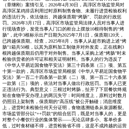
（章继刚）案情引见：2026年4月30日，高淳区市场监管局对
高淳区某鸡排店利用过时原料制售食物、未履行进货检验权利
的违法行为，依法做出、跨越保质期“烤肠”、罚款的行政惩
罚。2026年3月17日，高淳区市场监管局法律人员对当事人进
行现场查抄，发觉当事人门口的柜台上摆放10根待制售的“烤
肠”，此中3根标示出产日期为2025年7月1日，保质期120天，
已跨越保质期。经查，2025年8月，当事人从超市购进上述“烤
肠”1箱共50根，以其为原料加工制做并对外发卖，正在残剩3
根跨越保质期后仍用于对外制售。当事人采购上述“烤肠”时未
检验供货者的许可证和相关证明材料。当事人的行为违反了
《中华人平易近国食物平安法》第三十四条第（三）项、第五
十第一款的，高淳区市场监管局根据《中华人平易近国食物平
安法》第一百二十四条第一款第（二）项、第一百二十六条第
一款第（三）项的，依法对当事人做出行政惩罚。当事人已更
正违法行为。典型意义：三根过时烤肠，扯开了下层餐饮终规
矩在食物平安办理上的两沉失守：时间维度上，原料过时数月
仍照旧上架制售，保质期的“高压线”被公开触碰；消息维度
上，进货时未检验任何天分证明，食物逃溯链条从泉源断裂。
市场监管部分以“++罚款”的组合惩罚，既是对当事人的，更是
对整个小餐饮行业的集体警示——无论店肆多小、客单价多
低，过时食材碰不得，进货检验省不得，这是不成跨越的运营