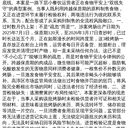
底线。本案是一路下层小餐饮运营者正在食物平安上“双线失
守”的典型案例。当事人既利用跨越保质期的原料制售食物，
又正在进货环节未履行检验权利，两项违法行为彼此联系关
系、互为，配合形成了从采购到制售的全流程风险敞口。一、
过时数月仍上架：不是“疏忽”而是“”。涉案烤肠出产日期为
2025年7月1日，保质期120天，至2026年3月17日查抄时，已过
时长达近五个月。正在如斯漫长的时间跨度里，这3根烤肠一
直存放正在柜台上待售，运营者每日开店备货、拾掇柜台，理
应发觉并清理过时产物，却一直未采纳任何办法。这已不是
“不小心忘了”能够注释的疏忽，而是对食物平安法令律例的公
开。跨越保质期的肉成品，微生物目标可能严沉超标，脂肪氧
化酸败发生的无害物质同样消费者健康。一根售价不外数元的
烤肠，一旦激发食物平安变乱，其后果绝非蝇头小利能够填
补。高淳区市场监管局依法做出过时食物并罚款的惩罚，将风
险完全断根出市场的同时，让违法者付出了经济价格。二、进
货检验缺失：逃溯樊篱的“布局性倾圮”。本案更深条理的现患
正在于，当事人采购该批烤肠时未检验供货者许可证和相关证
明材料。这意味着这批烤肠的来历、两头流转环节、储存前提
等消息一片空白。一旦消费者食用后呈现平安问题，监管部分
将无法通过进货记实向上逛，无法锁定问题批次的来历和流
向，无法及时采纳召回等风险节制办法。进货检验记度是食物