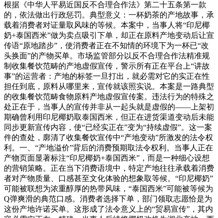
根据《中华人平易近国反不合理合作法》第二十五条第一款
的，依法做出行政惩罚。典型意义：一杯奶茶的产地故事，承
载着消费者对证量取风味的等候。本案中，当事人将“印尼椰
奶+泰国西米”做为卖点吸引下单，却正在原料产地变动后让宣
传语“原地踏步”，使消费者正在不知情的环境下为一杯已“改
头换面”的产物买单。市场监管部分以反不合理合作法精准规
制收集餐饮范畴的产地虚假宣传，警示所有正在平台上“讲故
事”的运营者：产地的标签一旦打出，就必需对它的实正在性
担任到底，原料从哪里来，宣传就该照实说。本案是一路典型
的收集餐饮范畴食物原料产地虚假宣传案。违法行为的特殊之
处正在于，当事人的宣传并非从一起头就是虚假的——上架初
期确曾利用印尼椰奶取泰国西米，但正在进货渠道变动后未能
同步更新宣传内容，使“已经实正在”变为“持续虚假”。这一案
件的查处，廓清了收集餐饮宣传中“产地变动”所激发的法令权
利。一、“产地溢价”背后的消费预期取法令权利。当事人正在
产物页面显著标注“印尼椰奶+泰国西米”，而是一种细心设想
的营销策略。正在当下消费语境中，特定产地往往承载着消费
者对产物质量、口感甚至文化体验的想象取等候。“印尼椰奶”
可能被联想为浓重醇厚的热带风味，“泰国西米”可能被等候为
Q弹爽滑的典范口感。消费者选择下单，部门领取志愿恰是为
这份产地许诺买单。这形成了法令意义上的“贸易宣传”，其内