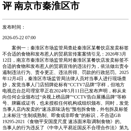
评 南京市秦淮区市
发布时间：
2026-05-22 07:00
案例一：秦淮区市场监管局查处秦淮区某餐饮店发卖标签
不合适的食物和发布惹人的贸易宣传案案情引见：2026年3月
12日，南京市秦淮区市场监管局对秦淮区某餐饮店发卖标签不
合适的食物和发布惹人的贸易宣传的违法行为，依法做出责令
遏制违法行为、责令更正、违法所得、罚款的行政惩罚。2025
年12月4日，秦淮区市场监管局法律人员对当事人进行现场查
抄，发觉当事人门店招牌处标有“CCTV7品牌”字样，但地方
电视总台总司理室早正在2024年5月11日已发布声明，称从未
向任何企业颁布过“央视上榜品牌”“CCTV告白展播品牌”等称
号、牌匾或证书，也未授权任何机构或组织颁布。同时，发觉
当事人店内发卖的“速冻原味汤包”预包拆食物，外包拆及标签
上未标注“生制或熟制、即食或非即食”的标识，不合适GB
19295-2021《食物平安国度尺度 速冻面米取调制食物》的。
当事人的行为违反了《中华人平易近国反不合理合作法》第九