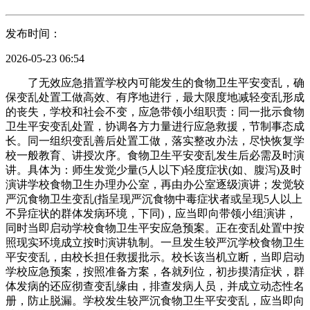
发布时间：
2026-05-23 06:54
了无效应急措置学校内可能发生的食物卫生平安变乱，确
保变乱处置工做高效、有序地进行，最大限度地减轻变乱形成
的丧失，学校和社会不变，应急带领小组职责：同一批示食物
卫生平安变乱处置，协调各方力量进行应急救援，节制事态成
长。同一组织变乱善后处置工做，落实整改办法，尽快恢复学
校一般教育、讲授次序。食物卫生平安变乱发生后必需及时演
讲。具体为：师生发觉少量(5人以下)轻度症状(如、腹泻)及时
演讲学校食物卫生办理办公室，再由办公室逐级演讲；发觉较
严沉食物卫生变乱(指呈现严沉食物中毒症状者或呈现5人以上
不异症状的群体发病环境，下同)，应当即向带领小组演讲，
同时当即启动学校食物卫生平安应急预案。正在变乱处置中按
照现实环境成立按时演讲轨制。一旦发生较严沉学校食物卫生
平安变乱，由校长担任救援批示。校长该当机立断，当即启动
学校应急预案，按照准备方案，各就列位，初步摸清症状，群
体发病的还应彻查变乱缘由，排查发病人员，并成立动态性名
册，防止脱漏。学校发生较严沉食物卫生平安变乱，应当即向