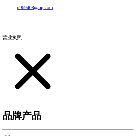
邮箱：
n969408@qq.com
地址：江西省德安县高新技术产业园(宝塔工业园)高新路93号
营业执照
品牌产品