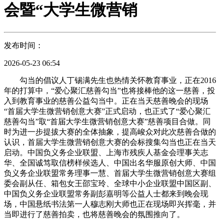
会暨“大学生微营销
发布时间：
2026-05-23 06:54
勾当的倡议人丁锡满先生也热情关怀教育事业，正在2016
年的打算中，“爱心聚汇慈善勾当”也将接棒他的这一慈善，投
入到教育事业的慈善公益勾当中。正在当天慈善晚会的现场
“首届大学生微营销创意大赛”正式启动，也正式了“爱心聚汇
慈善勾当”取“首届大学生微营销创意大赛”慈善项目合做。同
时为进一步提拔大赛的全体抽象，提高峻众对此次慈善合做的
认识，首届大学生微营销创意大赛的会标搜集勾当也正在当天
启动。中国负义务企业联盟、上海市残疾人基金会理事关志
华、全国诚笃取信榜样候选人、中国出名华服原创大师、中国
负义务企业联盟常务理事一慧、首届大学生微营销创意大赛组
委会副从任、箱包女王邵宝玲、全球中小企业联盟中国区副、
中国负义务企业联盟常务副彭嘉明等公益人士都来到晚会现
场，中国悬纸书法第一人穆志刚大师也正在现场即兴挥毫，并
当即进行了慈善拍卖，也将慈善晚会的氛围推向了。