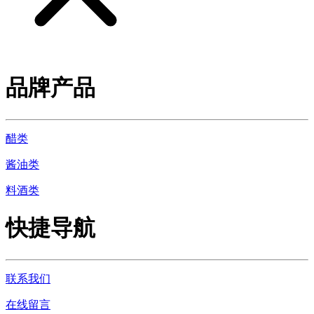
品牌产品
醋类
酱油类
料酒类
快捷导航
联系我们
在线留言