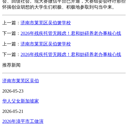
会、回馈社会。现大赛微信平台已开通，大赛组委会呼吁那些
怀揣创业胡想的大学生们积极、积极地参取到勾当中来。
上一篇：
济南市莱芜区吴伯箫学校
下一篇：
2026年残疾托管无顾虑！君和妨碍养老办事核心线
上一篇：
济南市莱芜区吴伯箫学校
下一篇：
2026年残疾托管无顾虑！君和妨碍养老办事核心线
推荐新闻
济南市莱芜区吴伯
2026-05-23
华人父女新加坡家
2026-05-21
2026年漳平市工做演