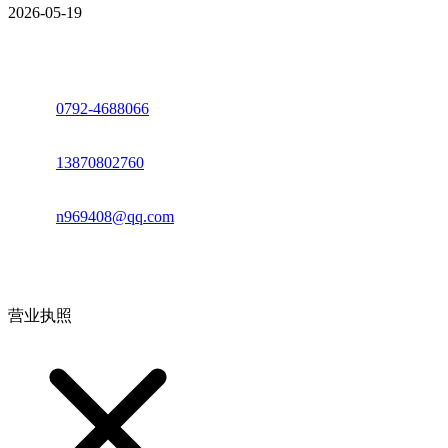
2026-05-19
座机：
0792-4688066
电话：
13870802760
邮箱：
n969408@qq.com
地址：江西省德安县高新技术产业园(宝塔工业园)高新路93号
营业执照